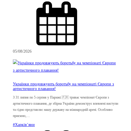
05/08/2026
Українки продовжують боротьбу на чемпіонаті Європи з
артистичного плавання!
З 31 липня по 5 серпня у Парижі 🇫🇷 триває чемпіонат Європи з
артистичного плавання, де збірна України демонструє впевнені виступи
та гідно представляє нашу державу на міжнародній арені. Особливо
приємно,…
#Харків’яни