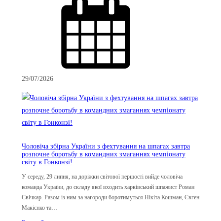
29/07/2026
Чоловіча збірна України з фехтування на шпагах завтра
розпочне боротьбу в командних змаганнях чемпіонату
світу в Гонконзі!
У середу, 29 липня, на доріжки світової першості вийде чоловіча
команда України, до складу якої входить харківський шпажист Роман
Свічкар. Разом із ним за нагороди боротимуться Нікіта Кошман, Євген
Макієнко та…