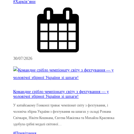
#Харків’яни
30/07/2026
Командне срібло чемпіонату світу з фехтування — у
чоловічої збірної України зі шпаги!
У китайському Гонконзі триває чемпіонат світу з фехтування, і
чоловіча збірна України з фехтування на шпагах у складі Романа
Свічкаря, Нікіти Кошмана, Євгена Макієнка та Михайла Краснюка
здобула срібні медалі світової…
#Привітання