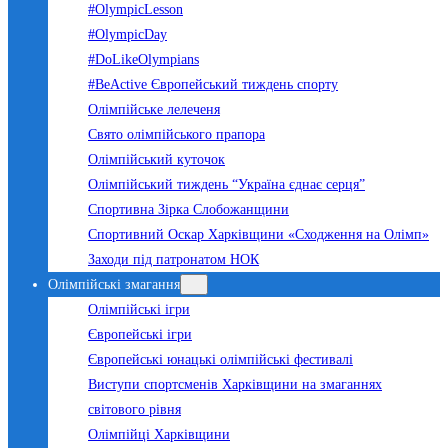
#OlympicLesson
#OlympicDay
#DoLikeOlympians
#BeActive Європейський тиждень спорту
Олімпійське лелеченя
Свято олімпійського прапора
Олімпійський куточок
Олімпійський тиждень “Україна єднає серця”
Спортивна Зірка Слобожанщини
Спортивний Оскар Харківщини «Сходження на Олімп»
Заходи під патронатом НОК
Олімпійські змагання
Олімпійські ігри
Європейські ігри
Європейські юнацькі олімпійські фестивалі
Виступи спортсменів Харківщини на змаганнях
світового рівня
Олімпійці Харківщини