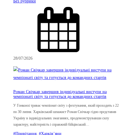
Без рубрики
28/07/2026
Роман Свічкар завершив індивідуальні виступи на
чемпіонаті світу та готується до командних стартів
У Гонконзі триває чемпіонат світу з фехтування, який проходить з 22
по 30 липня. Харківський шпажист Роман Свічкар гідно представив
Україну в індивідуальних змаганнях, продемонструвавши силу
характеру, майстерність і справжній бійцівський…
#Привітання
, 
#Харків’яни