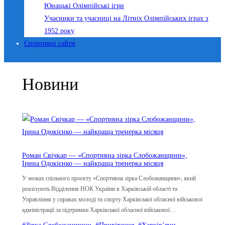
Юнацькі Олімпійські ігри
Учасники та учасниці на Літніх Олімпійських іграх з
1952 року
Спортивні сайти
Новини
Роман Свічкар — «Спортивна зірка Слобожанщини»,
Ірина Одокієнко — найкраща тренерка місяця
У межах спільного проєкту «Спортивна зірка Слобожанщини», який
реалізують Відділення НОК України в Харківській області та
Управління у справах молоді та спорту Харківської обласної військової
адміністрації за підтримки Харківської обласної військової…
#Зірка Слобожанщини
, 
#Привітання
, 
#Харків’яни