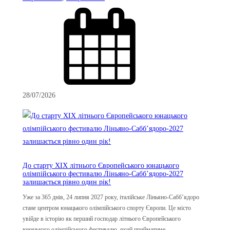
28/07/2026
До старту XIX літнього Європейського юнацького
олімпійського фестивалю Ліньяно-Сабб’ядоро-2027
залишається рівно один рік!
Уже за 365 днів, 24 липня 2027 року, італійське Ліньяно-Сабб’ядоро
стане центром юнацького олімпійського спорту Європи. Це місто
увійде в історію як перший господар літнього Європейського
юнацького олімпійського фестивалю, який прийматиме…