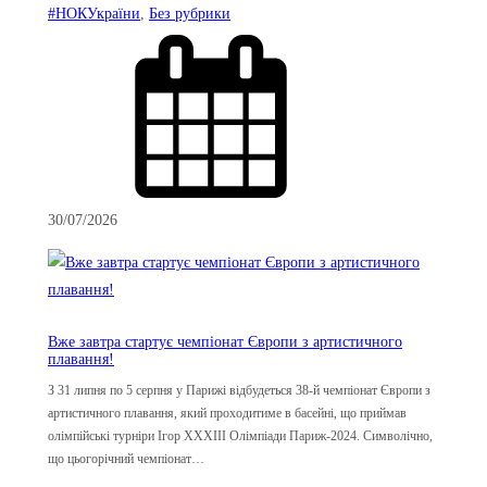
#НОКУкраїни
, 
Без рубрики
30/07/2026
Вже завтра стартує чемпіонат Європи з артистичного
плавання!
З 31 липня по 5 серпня у Парижі відбудеться 38-й чемпіонат Європи з
артистичного плавання, який проходитиме в басейні, що приймав
олімпійські турніри Ігор XXXIII Олімпіади Париж-2024. Символічно,
що цьогорічний чемпіонат…