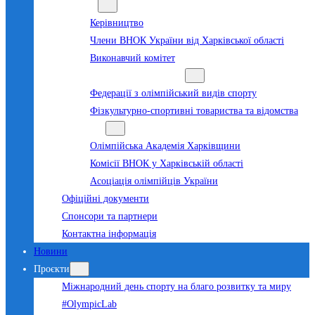
Команда
Керівництво
Члени ВНОК України від Харківської області
Виконавчий комітет
Суб’єкти олімпійського руху
Федерації з олімпійський видів спорту
Фізкультурно-спортивні товариства та відомства
Структура
Олімпійська Академія Харківщини
Комісії ВНОК у Харківській області
Асоціація олімпійців України
Офіційні документи
Спонсори та партнери
Контактна інформація
Новини
Проєкти
Міжнародний день спорту на благо розвитку та миру
#OlympicLab