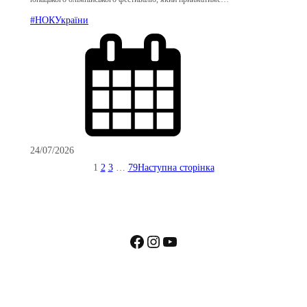
#НОКУкраїни
24/07/2026
1
2
3
…
79
Наступна сторінка
Facebook
Instagram
YouTube
Пошта: kharkivnoc@ukr.net