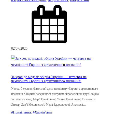
02/07/2026
За крок до медалі: збірна України — четверта на
чемпіонаті Європи з артистичного плавання!
Учора, 5 серпня, фінальний день чемпіонату Європи з артистичного
плавання в Парижі завершився виступом акробатичних груп. Збірна
України у складі Марії Гринішиної, Уляни Гринішиної, Єлизавети
Лимар, Дар’ї Мошинської, Марії Здоровцової, Анастасії…
#Привітання
, 
#Харків’яни