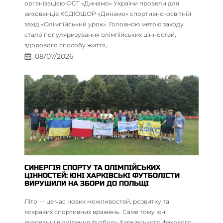
організацією ФСТ «Динамо» України провели для
вихованців КСДЮШОР «Динамо» спортивно-освітній
захід «Олімпійський урок». Головною метою заходу
стало популяризування олімпійських цінностей,
здорового способу життя,…
08/07/2026
СИНЕРГІЯ СПОРТУ ТА ОЛІМПІЙСЬКИХ
ЦІННОСТЕЙ: ЮНІ ХАРКІВСЬКІ ФУТБОЛІСТИ
ВИРУШИЛИ НА ЗБОРИ ДО ПОЛЬЩІ
Літо — це час нових можливостей, розвитку та
яскравих спортивних вражень. Саме тому юні
вихованці відділення футболу Харківського фахового