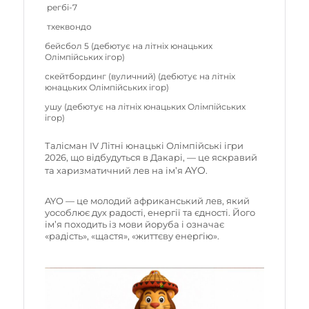
регбі-7
тхеквондо
бейсбол 5 (дебютує на літніх юнацьких
Олімпійських ігор)
скейтбординг (вуличний) (дебютує на літніх
юнацьких Олімпійських ігор)
ушу (дебютує на літніх юнацьких Олімпійських
ігор)
Талісман IV Літні юнацькі Олімпійські ігри
2026, що відбудуться в Дакарі, — це яскравий
AYO
та харизматичний лев на ім’я
.
AYO — це молодий африканський лев, який
уособлює дух радості, енергії та єдності. Його
ім’я походить із мови йоруба і означає
«радість», «щастя», «життєву енергію».