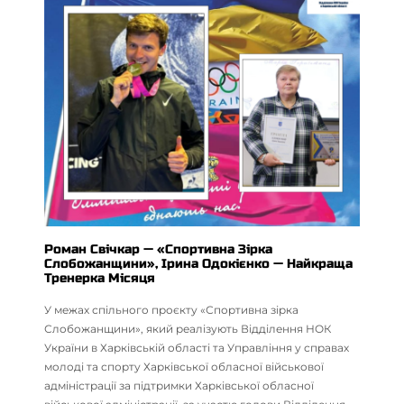
Роман Свічкар — «Спортивна Зірка
Слобожанщини», Ірина Одокієнко — Найкраща
Тренерка Місяця
У межах спільного проєкту «Спортивна зірка
Слобожанщини», який реалізують Відділення НОК
України в Харківській області та Управління у справах
молоді та спорту Харківської обласної військової
адміністрації за підтримки Харківської обласної