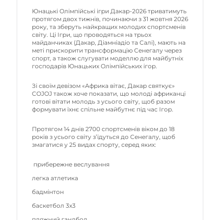
Юнацькі Олімпійські ігри Дакар-2026 триватимуть
протягом двох тижнів, починаючи з 31 жовтня 2026
року, та зберуть найкращих молодих спортсменів
світу. Ці Ігри, що проводяться на трьох
майданчиках (Дакар, Діамніадіо та Салі), мають на
меті прискорити трансформацію Сенегалу через
спорт, а також слугувати моделлю для майбутніх
господарів Юнацьких Олімпійських ігор.
Зі своїм девізом «Африка вітає, Дакар святкує»
COJOJ також хоче показати, що молоді африканці
готові вітати молодь з усього світу, щоб разом
формувати їхнє спільне майбутнє під час Ігор.
Протягом 14 днів 2700 спортсменів віком до 18
років з усього світу з’їдуться до Сенегалу, щоб
змагатися у 25 видах спорту, серед яких:
прибережне веслування
легка атлетика
бадмінтон
баскетбол 3х3
пляжний гандбол