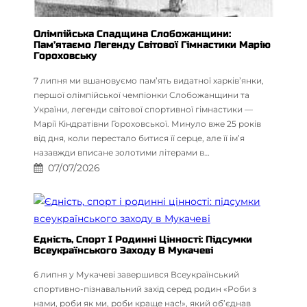
Олімпійська Спадщина Слобожанщини:
Пам’ятаємо Легенду Світової Гімнастики Марію
Гороховську
7 липня ми вшановуємо пам’ять видатної харків’янки,
першої олімпійської чемпіонки Слобожанщини та
України, легенди світової спортивної гімнастики —
Марії Кіндратівни Гороховської. Минуло вже 25 років
від дня, коли перестало битися її серце, але її ім’я
назавжди вписане золотими літерами в…
07/07/2026
Єдність, Спорт І Родинні Цінності: Підсумки
Всеукраїнського Заходу В Мукачеві
6 липня у Мукачеві завершився Всеукраїнський
спортивно-пізнавальний захід серед родин «Роби з
нами, роби як ми, роби краще нас!», який об’єднав