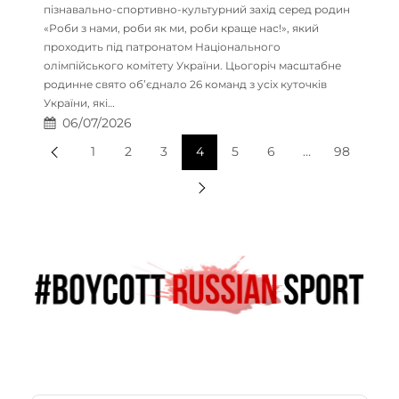
пізнавально-спортивно-культурний захід серед родин
«Роби з нами, роби як ми, роби краще нас!», який
проходить під патронатом Національного
олімпійського комітету України. Цьогоріч масштабне
родинне свято об’єднало 26 команд з усіх куточків
України, які…
06/07/2026
1
2
3
4
5
6
…
98