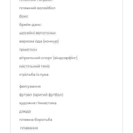
пляжний волейбол
бокс
брейк-данс
шосейні велогонки
верхова їзда (конкур)
триатлон
вітрильний спорт (віндсерфінг)
настільний теніс
стрільба із лука
фехтування
футзал (критий футбол)
художня гімнастика
дзюдо
пляжна боротьба
плавання