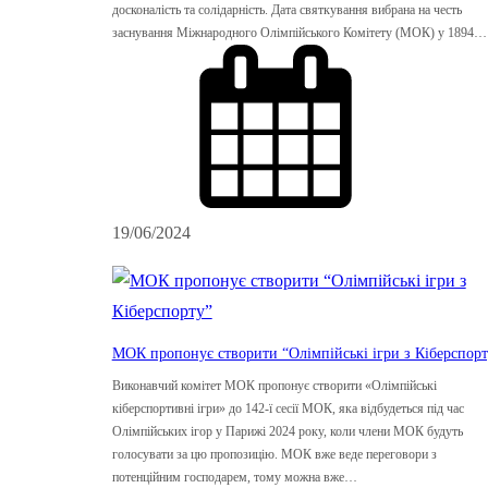
досконалість та солідарність. Дата святкування вибрана на честь
заснування Міжнародного Олімпійського Комітету (МОК) у 1894…
19/06/2024
МОК пропонує створити “Олімпійські ігри з Кіберспорт
Виконавчий комітет МОК пропонує створити «Олімпійські
кіберспортивні ігри» до 142-ї сесії МОК, яка відбудеться під час
Олімпійських ігор у Парижі 2024 року, коли члени МОК будуть
голосувати за цю пропозицію. МОК вже веде переговори з
потенційним господарем, тому можна вже…