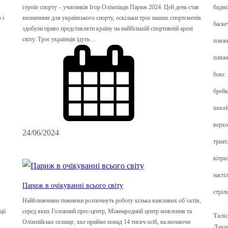
бадмі
героїв спорту – учасників Ігор Олімпіади Париж 2024. Цей день став
 і
визначним для українського спорту, оскільки троє наших спортсменів
баске
здобули право представляти країну на найбільшій спортивній арені
світу. Троє українців їдуть…
пляжн
пляж
бокс
брейк
шосей
верхо
24/06/2024
триат
вітри
насті
Париж в очікуванні всього світу
стріль
Найближчими тижнями розпочнуть роботу кілька важливих об’єктів,
ції
серед яких Головний прес-центр, Міжнародний центр мовлення та
Таліс
Олімпійське селище, яке прийме понад 14 тисяч осіб, включаючи
Дака