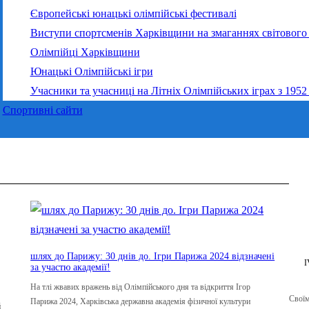
Європейські юнацькі олімпійські фестивалі
Виступи спортсменів Харківщини на змаганнях світового 
Олімпійці Харківщини
Юнацькі Олімпійські ігри
Учасники та учасниці на Літніх Олімпійських іграх з 1952
Спортивні сайти
шлях до Парижу: 30 днів до. Ігри Парижа 2024 відзначені
I
за участю академії!
На тлі жвавих вражень від Олімпійського дня та відкриття Ігор
Своїм
Парижа 2024, Харківська державна академія фізичної культури
й