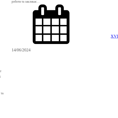
роботи та закликає…
XVI
14/06/2024
т
ї
 та