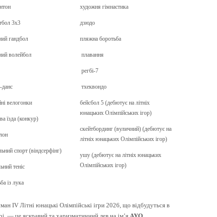
нтон
художня гімнастика
тбол 3х3
дзюдо
ий гандбол
пляжна боротьба
ний волейбол
плавання
регбі-7
-данс
тхеквондо
ні велогонки
бейсбол 5 (дебютує на літніх
юнацьких Олімпійських ігор)
ва їзда (конкур)
скейтбординг (вуличний) (дебютує на
лон
літніх юнацьких Олімпійських ігор)
льний спорт (віндсерфінг)
ушу (дебютує на літніх юнацьких
Олімпійських ігор)
льний теніс
ба із лука
ман IV Літні юнацькі Олімпійські ігри 2026, що відбудуться в
рі, — це яскравий та харизматичний лев на ім’я
AYO
.