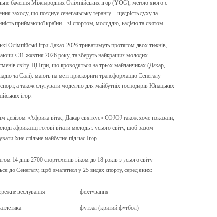
льне бачення Міжнародних Олімпійських ігор (YOG), метою якого є
ення заходу, що поєднує сенегальську терангу – щедрість духу та
нність приймаючої країни – зі спортом, молоддю, надією та святом.
кі Олімпійські ігри Дакар-2026 триватимуть протягом двох тижнів,
аючи з 31 жовтня 2026 року, та зберуть найкращих молодих
сменів світу. Ці Ігри, що проводяться на трьох майданчиках (Дакар,
іадіо та Салі), мають на меті прискорити трансформацію Сенегалу
 спорт, а також слугувати моделлю для майбутніх господарів Юнацьких
ійських ігор.
оїм девізом «Африка вітає, Дакар святкує» COJOJ також хоче показати,
лоді африканці готові вітати молодь з усього світу, щоб разом
вати їхнє спільне майбутнє під час Ігор.
гом 14 днів 2700 спортсменів віком до 18 років з усього світу
ться до Сенегалу, щоб змагатися у 25 видах спорту, серед яких:
режне веслування
фехтування
 атлетика
футзал (критий футбол)