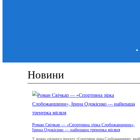
Новини
Роман Свічкар — «Спортивна зірка Слобожанщини»,
Ірина Одокієнко — найкраща тренерка місяця
У межах спільного проєкту «Спортивна зірка Слобожанщини», яки