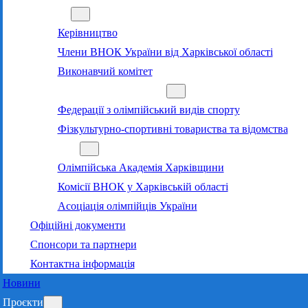
Команда
Керівництво
Члени ВНОК України від Харківської області
Виконавчий комітет
Суб’єкти олімпійського руху
Федерації з олімпійський видів спорту
Фізкультурно-спортивні товариства та відомства
Структура
Олімпійська Академія Харківщини
Комісії ВНОК у Харківській області
Асоціація олімпійців України
Офіційні документи
Спонсори та партнери
Контактна інформація
Новини
Проєкти