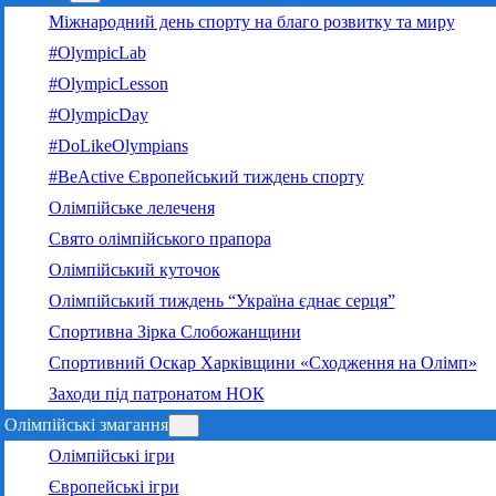
Міжнародний день спорту на благо розвитку та миру
#OlympicLab
#OlympicLesson
#OlympicDay
#DoLikeOlympians
#BeActive Європейський тиждень спорту
Олімпійське лелеченя
Свято олімпійського прапора
Олімпійський куточок
Олімпійський тиждень “Україна єднає серця”
Спортивна Зірка Слобожанщини
Спортивний Оскар Харківщини «Сходження на Олімп»
Заходи під патронатом НОК
Олімпійські змагання
Олімпійські ігри
Європейські ігри