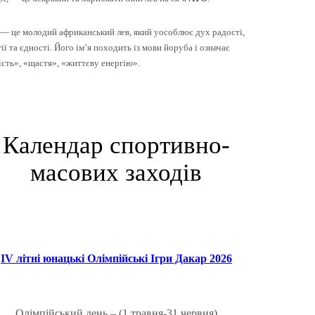
— це молодий африканський лев, який уособлює дух радості,
ії та єдності. Його ім’я походить із мови йоруба і означає
ість», «щастя», «життєву енергію».
Календар спортивно-
масових заходів
IV літні
ю
нацькі Олімпійські Ігри Дакар 2026
Олімпійський день – (1 травня-31 червня)