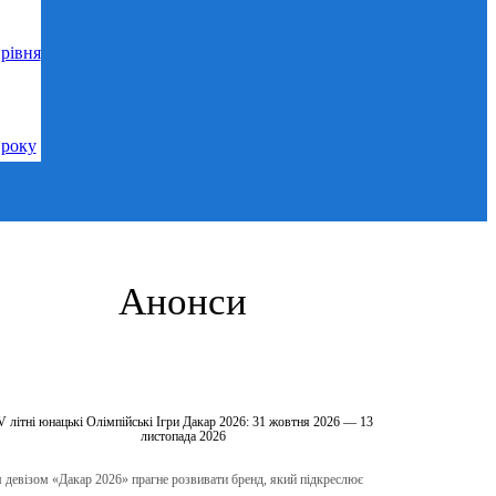
рівня
 року
Анонси
V літні юнацькі Олімпійські Ігри Дакар 2026: 31 жовтня 2026 — 13
листопада 2026
 девізом «Дакар 2026» прагне розвивати бренд, який підкреслює