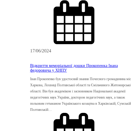
17/06/2024
Відкриття меморіальної дошки Прокопенка Івана
федоровича у ХНПУ
Іван Прокопенко був удостоєний звання Почесного громадянина міс
Харкова, Лохвиці Полтавської області та Ємільчиного Житомирсько
області. Він був академіком і засновником Національної академії
педагогічних наук України, доктором педагогічних наук, а також
польовим гетьманом Українського козацтва в Харківській, Сумській
Полтавській…