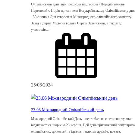
Олімпійський день, що проходив під гаслом «Передай вогонь
Перемоги!». Подія присвячена Всеукраїнському Олімпійському дню
130-річчю з Дня створення Міжнародного олімпійського комітету.
Захід відкрив Міський голова Сергій Зеленський, а також до
учасників…
25/06/2024
23.06 Міжнародний Олімпійський день
Міжнародний Олімпійський День – це глобальне свято спорту, яке
відзначається щорічно 23 червня. Цей день присвячений популяриза
олімпійських цінностей та ідеалів, таких як дружба, повага,