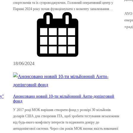
спортсменів та їх супроводжуючих. Головний оперативний центр у
Парижі 2024 року почав функціонувати з моменту запалювання…
AYO 
енерг
«рад
18/06/2024
у”
Анонсовано новий 10-ти мільйонний Анти-допінговий
фонд
У 2017 році МОК вирішив створити фонд у розмірі 30 мільйонів
доларів США для створення ІТА, щоб зробити тестування незалежним
від будь-якого конфлікту інтересів та відновити довіру до
антидопінгової системи. Через сім років МОК визнає якість виконаної