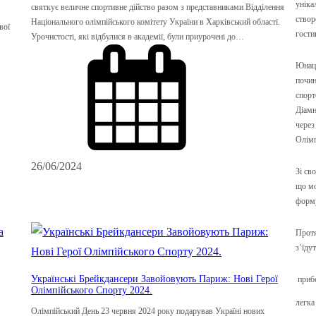
уніка
святкує величне спортивне дійство разом з представниками Відділення
створ
Національного олімпійського комітету України в Харківський області.
вої
гости
Урочистості, які відбулися в академії, були приурочені до…
Юнаць
почин
спорт
Діамн
через
Олімп
26/06/2024
Зі св
що мо
форму
Протя
з’їду
Українські Брейкдансери Завойовують Париж: Нові Герої
прибе
Олімпійського Спорту 2024.
легка
Олімпійський День 23 червня 2024 року подарував Україні нових