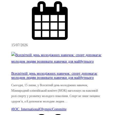
15/07/2026
Всесвітній день молодіжних навичок: спорт допомагає
молодим людям розвивати навички для майбутнього
Сьогодні, 15 липня, у Всесвітній день молодіжних навичок,
Міжнародний олімпійський комітет (МОК) наголошує на важливій
ролі спорту у розвитку молодого покоління. Спорт не лише зміцнює
здоров’я, а й допомагає молодим людям…
#IOC_InternationalOlympicCommitte