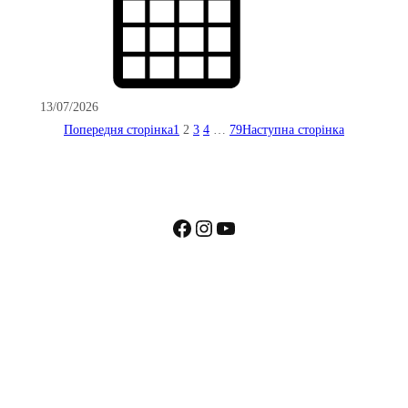
13/07/2026
Попередня сторінка
1
2
3
4
…
79
Наступна сторінка
Facebook
Instagram
YouTube
Пошта: kharkivnoc@ukr.net
СПОНСОРИ ТА ПАРТНЕРИ ВНОК УКРАЇНИ