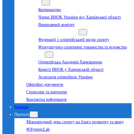
Команда
Керівництво
Члени ВНОК України від Харківської області
Виконавчий комітет
Суб’єкти олімпійського руху
Федерації з олімпійський видів спорту
Фізкультурно-спортивні товариства та відомства
Структура
Олімпійська Академія Харківщини
Комісії ВНОК у Харківській області
Асоціація олімпійців України
Офіційні документи
Спонсори та партнери
Контактна інформація
Новини
Проєкти
Міжнародний день спорту на благо розвитку та миру
#OlympicLab