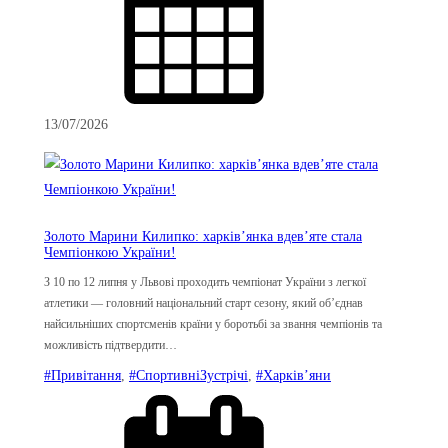
13/07/2026
Золото Марини Килипко: харків’янка вдев’яте стала
Чемпіонкою України!
З 10 по 12 липня у Львові проходить чемпіонат України з легкої
атлетики — головний національний старт сезону, який об’єднав
найсильніших спортсменів країни у боротьбі за звання чемпіонів та
можливість підтвердити…
#Привітання
, 
#СпортивніЗустрічі
, 
#Харків’яни