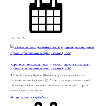
13/07/2026
Харківські веслувальники — серед призерів юнацького
Кубка Європейської асоціації каное (ECA)
З 10 по 12 липня у Кракові (Польща) відбувся юнацький Кубок
Європейської асоціації каное (ECA) з веслувального слалому, який
зібрав найсильніших молодих спортсменів з різних країн Європи. У
складі національної збірної…
#Привітання
, 
#Харків’яни