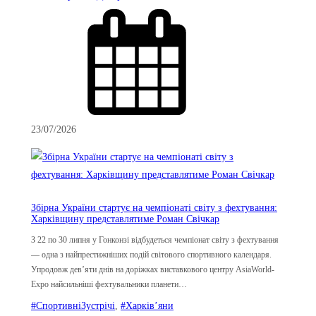
23/07/2026
Збірна України стартує на чемпіонаті світу з фехтування:
Харківщину представлятиме Роман Свічкар
З 22 по 30 липня у Гонконзі відбудеться чемпіонат світу з фехтування
— одна з найпрестижніших подій світового спортивного календаря.
Упродовж дев’яти днів на доріжках виставкового центру AsiaWorld-
Expo найсильніші фехтувальники планети…
#СпортивніЗустрічі
, 
#Харків’яни