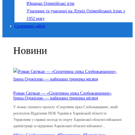
Юнацькі Олімпійські ігри
Учасники та учасниці на Літніх Олімпійських іграх з
1952 року
Спортивні сайти
Новини
Роман Свічкар — «Спортивна зірка Слобожанщини»,
Ірина Одокієнко — найкраща тренерка місяця
У межах спільного проєкту «Спортивна зірка Слобожанщини», який
реалізують Відділення НОК України в Харківській області та
Управління у справах молоді та спорту Харківської обласної військової
адміністрації за підтримки Харківської обласної військової…
#Зірка Слобожанщини
, 
#Привітання
, 
#Харків’яни