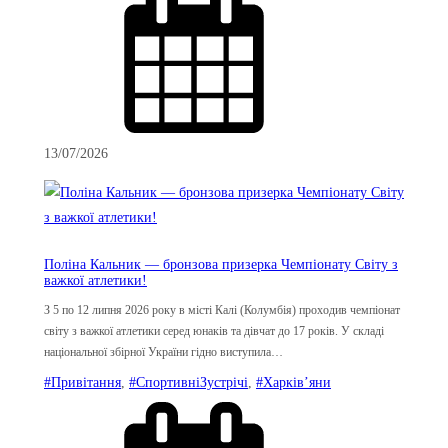
13/07/2026
Поліна Кальник — бронзова призерка Чемпіонату Світу з
важкої атлетики!
З 5 по 12 липня 2026 року в місті Калі (Колумбія) проходив чемпіонат
світу з важкої атлетики серед юнаків та дівчат до 17 років. У складі
національної збірної України гідно виступила…
#Привітання
, 
#СпортивніЗустрічі
, 
#Харків’яни