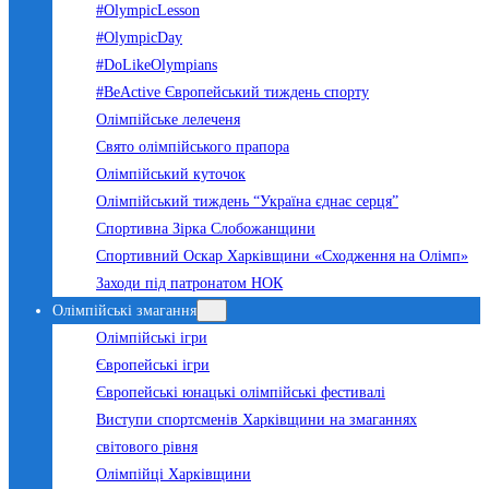
#OlympicLesson
#OlympicDay
#DoLikeOlympians
#BeActive Європейський тиждень спорту
Олімпійське лелеченя
Свято олімпійського прапора
Олімпійський куточок
Олімпійський тиждень “Україна єднає серця”
Спортивна Зірка Слобожанщини
Спортивний Оскар Харківщини «Сходження на Олімп»
Заходи під патронатом НОК
Олімпійські змагання
Олімпійські ігри
Європейські ігри
Європейські юнацькі олімпійські фестивалі
Виступи спортсменів Харківщини на змаганнях
світового рівня
Олімпійці Харківщини