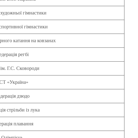
 художньої гімнастики
спортивної гімнастики
рного катання на ковзанах
дерація регбі
м. Г.С. Сковороди
СТ «Україна»
дерація дзюдо
ія стрільби із лука
ерація плавання
Олімпієць