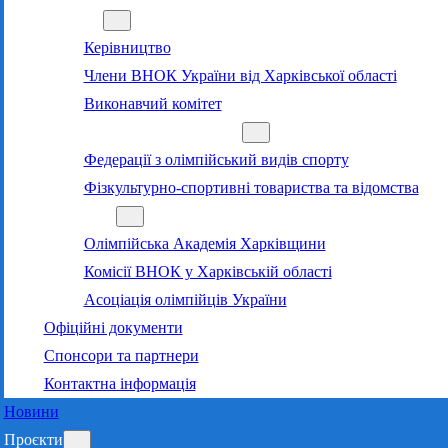
Команда
Керівництво
Члени ВНОК України від Харківської області
Виконавчий комітет
Суб’єкти олімпійського руху
Федерації з олімпійський видів спорту
Фізкультурно-спортивні товариства та відомства
Структура
Олімпійська Академія Харківщини
Комісії ВНОК у Харківській області
Асоціація олімпійців України
Офіційні документи
Спонсори та партнери
Контактна інформація
Новини
Проєкти