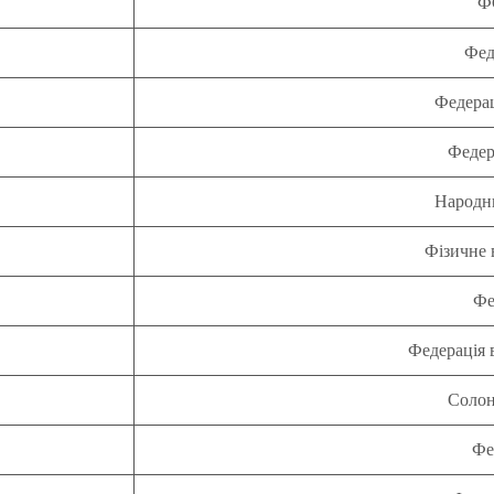
Ф
Фед
Федерац
Федер
Народни
Фізичне
Фе
Федерація 
Солон
Фе