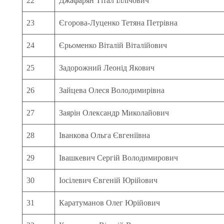
22
Джафарян Тітал Іллічович
23
Єгорова-Луценко Тетяна Петрівна
24
Єрьоменко Віталій Віталійович
25
Задорожний Леонід Якович
26
Зайцева Олеся Володимирівна
27
Заярін Олександр Миколайович
28
Іванкова Ольга Євгеніївна
29
Івашкевич Сергій Володимирович
30
Іосілевич Євгеній Юрійович
31
Каратуманов Олег Юрійович