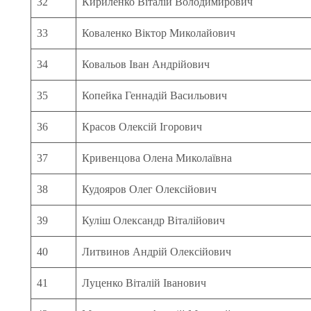
32
Кириленко Віталій Володимирович
33
Коваленко Віктор Миколайович
34
Ковальов Іван Андрійович
35
Копейка Геннадій Васильович
36
Красов Олексій Ігорович
37
Кривенцова Олена Миколаївна
38
Кудояров Олег Олексійович
39
Куліш Олександр Віталійович
40
Литвинов Андрій Олексійович
41
Луценко Віталій Іванович