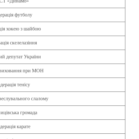
СТ «Динамо»
ерація футболу
ія хокею з шайбою
ація скелелазіння
й депутат України
 виховання при МОН
дерація тенісу
веслувального слалому
ицівська громада
дерація карате