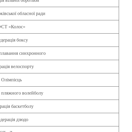
ія вільної боротьби
ківської обласної ради
СТ «Колос»
дерація боксу
плавання синхронного
рація велоспорту
Олімпієць
 пляжного волейболу
рація баскетболу
дерація дзюдо