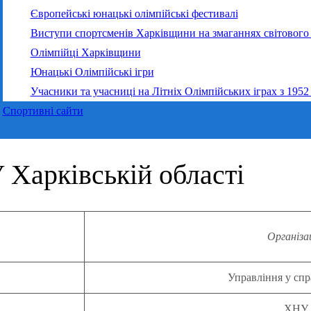
Європейські юнацькі олімпійські фестивалі
Виступи спортсменів Харківщини на змаганнях світового 
Олімпійці Харківщини
Юнацькі Олімпійські ігри
Учасники та учасниці на Літніх Олімпійських іграх з 1952
Спортивні сайти
Харківській області
Організац
Управління у сп
ХНУ і