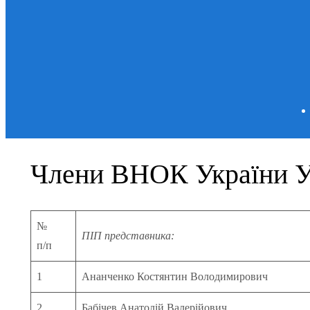
Члени ВНОК України У 
№
ПІП представника:
п/п
1
Ананченко Костянтин Володимирович
2
Бабічев Анатолій Валерійович