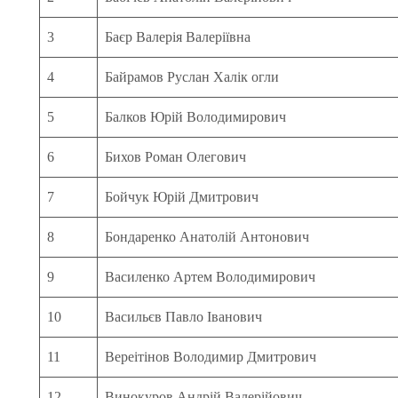
3
Баєр Валерія Валеріївна
4
Байрамов Руслан Халік огли
5
Балков Юрій Володимирович
6
Бихов Роман Олегович
7
Бойчук Юрій Дмитрович
8
Бондаренко Анатолій Антонович
9
Василенко Артем Володимирович
10
Васильєв Павло Іванович
11
Вереітінов Володимир Дмитрович
12
Винокуров Андрій Валерійович