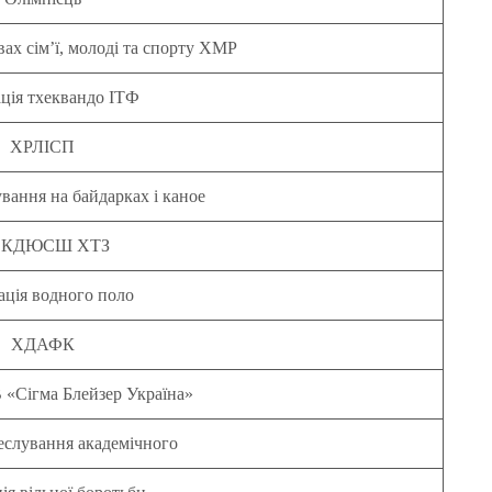
ах сім’ї, молоді та спорту ХМР
ція тхеквандо ІТФ
ХРЛІСП
вання на байдарках і каное
 КДЮСШ ХТЗ
ація водного поло
ХДАФК
 «Сігма Блейзер Україна»
еслування академічного