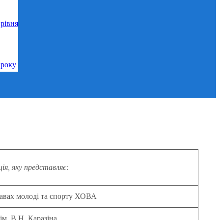
рівня
 року
ія, яку представляє:
равах молоді та спорту ХОВА
м. В.Н. Каразіна