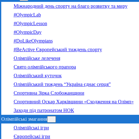
Міжнародний день спорту на благо розвитку та миру
#OlympicLab
#OlympicLesson
#OlympicDay
#DoLikeOlympians
#BeActive Європейський тиждень спорту
Олімпійське лелеченя
Свято олімпійського прапора
Олімпійський куточок
Олімпійський тиждень “Україна єднає серця”
Спортивна Зірка Слобожанщини
Спортивний Оскар Харківщини «Сходження на Олімп»
Заходи під патронатом НОК
Олімпійські змагання
Олімпійські ігри
Європейські ігри