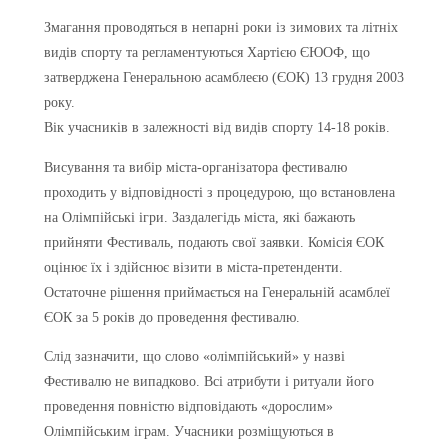
Змагання проводяться в непарні роки із зимових та літніх
видів спорту та регламентуються Хартією ЄЮОФ, що
затверджена Генеральною асамблеєю (ЄОК) 13 грудня 2003
року.
Вік учасників в залежності від видів спорту 14-18 років.
Висування та вибір міста-організатора фестивалю
проходить у відповідності з процедурою, що встановлена
на Олімпійські ігри. Заздалегідь міста, які бажають
прийняти Фестиваль, подають свої заявки. Комісія ЄОК
оцінює їх і здійснює візити в міста-претенденти.
Остаточне рішення приймається на Генеральній асамблеї
ЄОК за 5 років до проведення фестивалю.
Слід зазначити, що слово «олімпійський» у назві
Фестивалю не випадково. Всі атрибути і ритуали його
проведення повністю відповідають «дорослим»
Олімпійським іграм. Учасники розміщуються в