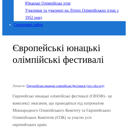
Юнацькі Олімпійські ігри
Учасники та учасниці на Літніх Олімпійських іграх з
1952 року
Спортивні сайти
Європейські юнацькі
олімпійські фестивалі
Джерело:
Європейські юнацькі олімпійські фестивалі (noc-ukr.org)
Європейські юнацькі олімпійські фестивалі (ЄЮОФ)– це
комплексі змагання, що проводяться під патронатом
Міжнародного Олімпійського Комітету та Європейських
Олімпійських Комітетів (ЄОК) за участю усіх
європейських країн.