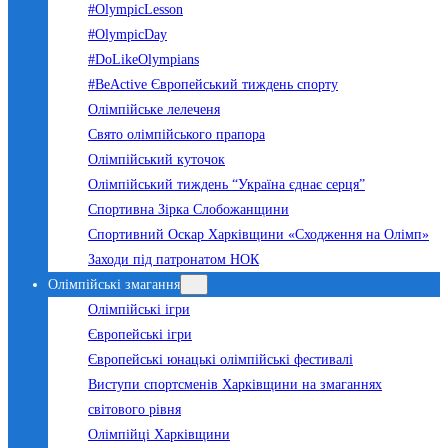
#OlympicLesson
#OlympicDay
#DoLikeOlympians
#BeActive Європейський тиждень спорту
Олімпійське лелеченя
Свято олімпійського прапора
Олімпійський куточок
Олімпійський тиждень “Україна єднає серця”
Спортивна Зірка Слобожанщини
Спортивний Оскар Харківщини «Сходження на Олімп»
Заходи під патронатом НОК
Олімпійські змагання
Олімпійські ігри
Європейські ігри
Європейські юнацькі олімпійські фестивалі
Виступи спортсменів Харківщини на змаганнях
світового рівня
Олімпійці Харківщини