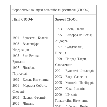
Європейські юнацькі олімпійські фестивалі (ЄЮОФ)
Літні ЄЮОФ
Зимові ЄЮОФ
1993 – Аоста, Італія
1995 – Андорра-ла-Велья,
1991 – Брюссель, Бельгія
Андорра
1993 – Валкенбург,
1997 – Сундсвалль,
Нідерланди
Швеція
1995 – Бат, Велика
1999 – Попрад-Татри,
Британія
Словаччина
1997 – Лісабон,
2001 – Вуокатті, Фінляндія
Португалія
2003 – Блед, Словенія
1999 – Ессен, Німеччина
2005 – Монтей, Швейцарія
2001 – Мурська-Собота,
2007 – Хака, Іспанія
Словенія
2009 – Шлезвіг-
2003 – Париж, Франція
Гольштейн, Німеччина
2005 – Ліньяно-
2011 – Ліберець, Чехія