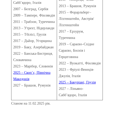
Сабб’ядоро, Італія
2013 – Брашов, Румунія
2007 – Белград, Сербія
2015 – Форарльберг–
2009 – Тампере, Фінляндія
Ліхтенштейн, Австрія/
2011 – Трабзон, Туреччина
Ліхтенштейн
2013 – Утрехт, Нідерланди
2017 – Ерзурум,
2015 – Тбілісі, Грузія
Туреччина
2017 – Дьйор, Угорщина
2019 – Сараєво–Східне
2019 – Баку, Азербайджан
Сараєво, Боснія і
2022 – Банська-Бистриця,
Герцеговина
Словаччина
2022 – Вуокатті, Фінляндія
2023 – Марібор, Словенія
2023 – Фріулі-Венеція-
2025 – Скоп’є, Північна
Джулія, Італія
Македонія
2025 – Бакуріані, Грузія
2027 – Брашов, Румунія
2027 – Ліньяно-
Сабб’ядоро, Італія
Станом на 11.02.2025 рік.