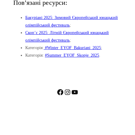
Пов’язані ресурси:
Бакуріані 2025: Зимовий Європейський юнацький
олімпійський фестиваль
;
Скоп’є 2025: Літній Європейський юнацький
олімпійський фестиваль
;
Категорія:
#Winter_EYOF_Bakuriani_2025
;
Категорія:
#Summer_EYOF_Skopje_2025
.
Facebook
Instagram
YouTube
Пошта: kharkivnoc@ukr.net