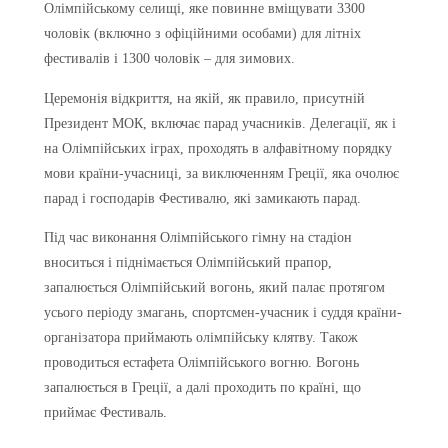
Олімпійському селищі, яке повинне вміщувати 3300
чоловік (включно з офіційними особами) для літніх
фестивалів і 1300 чоловік – для зимових.
Церемонія відкриття, на якій, як правило, присутній
Президент МОК, включає парад учасників. Делегації, як і
на Олімпійських іграх, проходять в алфавітному порядку
мови країни-учасниці, за виключенням Греції, яка очолює
парад і господарів Фестивалю, які замикають парад.
Під час виконання Олімпійського гімну на стадіон
вноситься і піднімається Олімпійський прапор,
запалюється Олімпійський вогонь, який палає протягом
усього періоду змагань, спортсмен-учасник і суддя країни-
організатора приймають олімпійську клятву. Також
проводиться естафета Олімпійського вогню. Вогонь
запалюється в Греції, а далі проходить по країні, що
приймає Фестиваль.