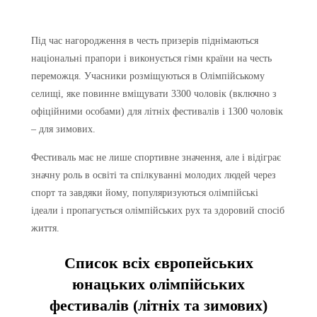
Під час нагородження в честь призерів піднімаються
національні прапори і виконується гімн країни на честь
переможця. Учасники розміщуються в Олімпійському
селищі, яке повинне вміщувати 3300 чоловік (включно з
офіційними особами) для літніх фестивалів і 1300 чоловік
– для зимових.
Фестиваль має не лише спортивне значення, але і відіграє
значну роль в освіті та спілкуванні молодих людей через
спорт та завдяки йому, популяризуються олімпійські
ідеали і пропагується олімпійських рух та здоровий спосіб
життя.
Список всіх європейських
юнацьких олімпійських
фестивалів (літніх та зимових)