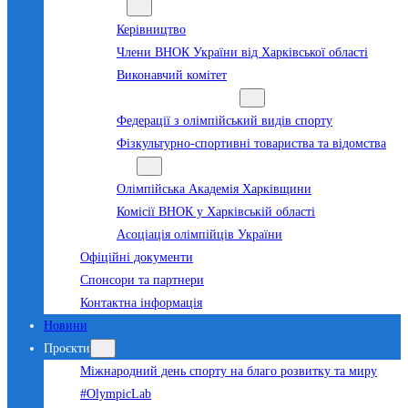
Команда
Керівництво
Члени ВНОК України від Харківської області
Виконавчий комітет
Суб’єкти олімпійського руху
Федерації з олімпійський видів спорту
Фізкультурно-спортивні товариства та відомства
Структура
Олімпійська Академія Харківщини
Комісії ВНОК у Харківській області
Асоціація олімпійців України
Офіційні документи
Спонсори та партнери
Контактна інформація
Новини
Проєкти
Міжнародний день спорту на благо розвитку та миру
#OlympicLab