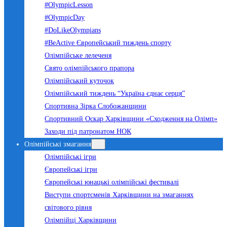
#OlympicLesson
#OlympicDay
#DoLikeOlympians
#BeActive Європейський тиждень спорту
Олімпійське лелеченя
Свято олімпійського прапора
Олімпійський куточок
Олімпійський тиждень “Україна єднає серця”
Спортивна Зірка Слобожанщини
Спортивний Оскар Харківщини «Сходження на Олімп»
Заходи під патронатом НОК
Олімпійські змагання
Олімпійські ігри
Європейські ігри
Європейські юнацькі олімпійські фестивалі
Виступи спортсменів Харківщини на змаганнях
світового рівня
Олімпійці Харківщини