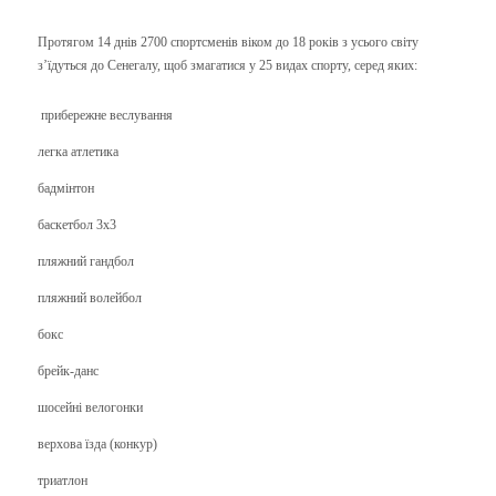
Протягом 14 днів 2700 спортсменів віком до 18 років з усього світу
з’їдуться до Сенегалу, щоб змагатися у 25 видах спорту, серед яких:
прибережне веслування
легка атлетика
бадмінтон
баскетбол 3х3
пляжний гандбол
пляжний волейбол
бокс
брейк-данс
шосейні велогонки
верхова їзда (конкур)
триатлон