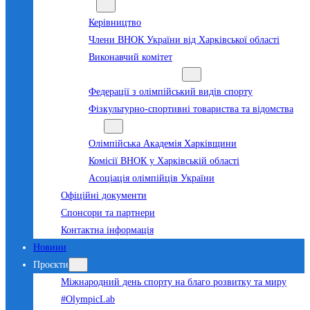
Команда
Керівництво
Члени ВНОК України від Харківської області
Виконавчий комітет
Суб’єкти олімпійського руху
Федерації з олімпійський видів спорту
Фізкультурно-спортивні товариства та відомства
Структура
Олімпійська Академія Харківщини
Комісії ВНОК у Харківській області
Асоціація олімпійців України
Офіційні документи
Спонсори та партнери
Контактна інформація
Новини
Проєкти
Міжнародний день спорту на благо розвитку та миру
#OlympicLab