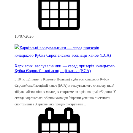
13/07/2026
Харківські веслувальники — серед призерів юнацького
Кубка Європейської асоціації каное (ECA)
З 10 по 12 липня у Кракові (Польща) відбувся юнацький Кубок
Європейської асоціації каное (ECA) з веслувального слалому, який
зібрав найсильніших молодих спортсменів з різних країн Європи. У
складі національної збірної команди України успішно виступили
спортсмени з Харкова, які продемонстрували…