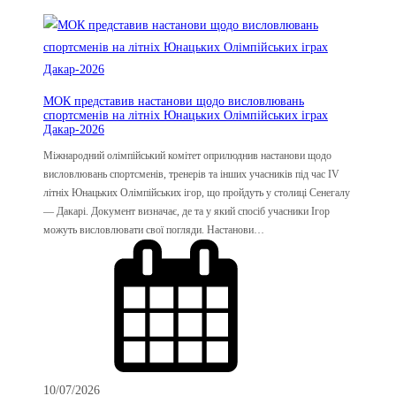
МОК представив настанови щодо висловлювань
спортсменів на літніх Юнацьких Олімпійських іграх
Дакар-2026
Міжнародний олімпійський комітет оприлюднив настанови щодо
висловлювань спортсменів, тренерів та інших учасників під час IV
літніх Юнацьких Олімпійських ігор, що пройдуть у столиці Сенегалу
— Дакарі. Документ визначає, де та у який спосіб учасники Ігор
можуть висловлювати свої погляди. Настанови…
10/07/2026