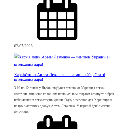
02/07/2026
Харків’янин Артем Левченко — чемпіон України зі
штовхання ядра!
З 10 по 12 липня у Львові відбувся чемпіонат України з легкої
атлетики, який став головним національним стартом сезону та зібрав
найсильніших легкоатлетів країни. Одну з перемог для Харківщини
на цих змаганнях здобув Артем Левченко. У перший день змагань
блискучий…