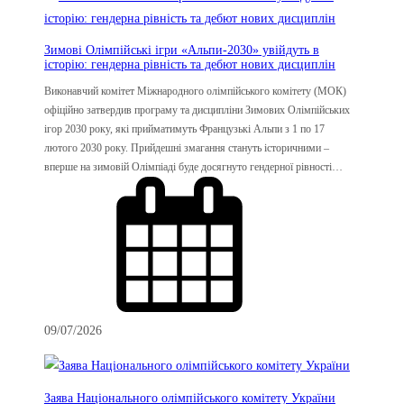
Зимові Олімпійські ігри «Альпи-2030» увійдуть в
історію: гендерна рівність та дебют нових дисциплін
Виконавчий комітет Міжнародного олімпійського комітету (МОК)
офіційно затвердив програму та дисципліни Зимових Олімпійських
ігор 2030 року, які прийматимуть Французькі Альпи з 1 по 17
лютого 2030 року. Прийдешні змагання стануть історичними –
вперше на зимовій Олімпіаді буде досягнуто гендерної рівності…
09/07/2026
Заява Національного олімпійського комітету України