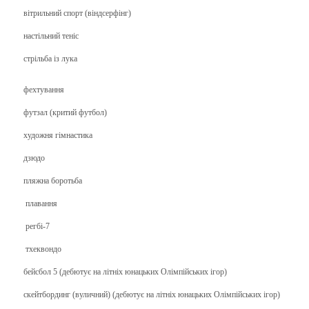
вітрильний спорт (віндсерфінг)
настільний теніс
стрільба із лука
фехтування
футзал (критий футбол)
художня гімнастика
дзюдо
пляжна боротьба
плавання
регбі-7
тхеквондо
бейсбол 5 (дебютує на літніх юнацьких Олімпійських ігор)
скейтбординг (вуличний) (дебютує на літніх юнацьких Олімпійських ігор)