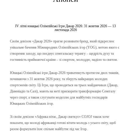
IV літні юнацькі Олімпійські Ігри Дакар 2026: 31 жовтня 2026 — 13
листопада 2026
Своїм девізом «Дакар 2026» прагне розвивати бренд, який підкреслює
унікальне бачення Міжнародних Олімпійських ігор (YOG), метою якого є
створення заходу, що поєднує сенегальську терангу – щедрість духу та
гостинність приймаючої країни – зі спортом, молоддю, надією та святом.
Юнацькі Олімпійські ігри Дакар-2026 триватимуть протягом двох тижнів,
починаючи з 31 жовтня 2026 року, та зберуть найкращих молодих
спортсменів світу. Ці Ігри, що проводяться на трьох майданчиках (Дакар,
Діамніадіо та Салі), мають на меті прискорити трансформацію Сенегалу
через спорт, а також слугувати моделлю для майбутніх господарів
Юнацьких Олімпійських ігор.
Зі своїм девізом «Африка вітає, Дакар святкує» COJOJ також хоче
показати, що молоді африканці готові вітати молодь з усього світу, щоб
разом формувати їхнє спільне майбутнє під час Ігор.