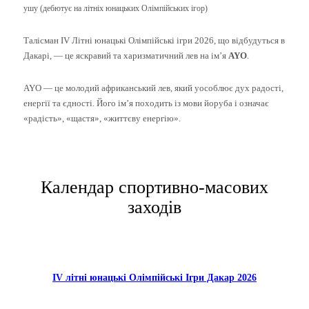
ушу (дебютує на літніх юнацьких Олімпійських ігор)
Талісман IV Літні юнацькі Олімпійські ігри 2026, що відбудуться в
Дакарі, — це яскравий та харизматичний лев на ім’я
AYO
.
AYO — це молодий африканський лев, який уособлює дух радості,
енергії та єдності. Його ім’я походить із мови йоруба і означає
«радість», «щастя», «життєву енергію».
Календар спортивно-масових
заходів
IV літні
ю
нацькі Олімпійські Ігри Дакар 2026