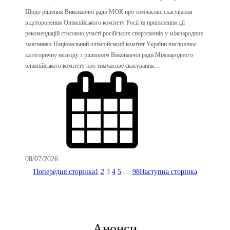
Щодо рішення Виконавчої ради МОК про тимчасове скасування
відсторонення Олімпійського комітету Росії та припинення дії
рекомендацій стосовно участі російських спортсменів у міжнародних
змаганнях Національний олімпійський комітет України висловлює
категоричну незгоду з рішенням Виконавчої ради Міжнародного
олімпійського комітету про тимчасове скасування…
08/07/2026
Попередня сторінка
1
2
3
4
5
…
98
Наступна сторінка
Анонси