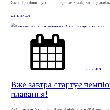
Уляна Гринішини успішно подолали кваліфікацію у довіл
Детальніше
30/07/2026
Вже завтра стартує чемпі
плавання!
З 31 липня по 5 серпня у Парижі відбудеться 38-й чемпіо