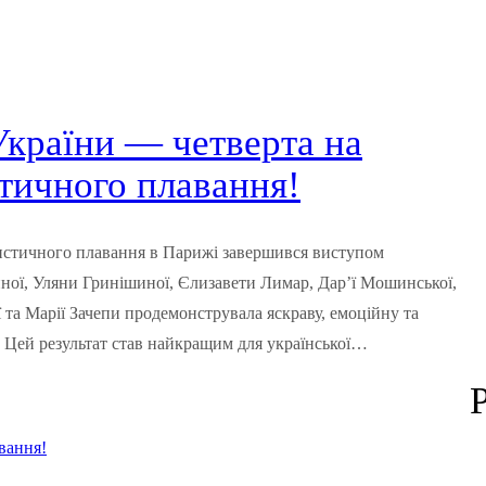
 України — четверта на
стичного плавання!
тистичного плавання в Парижі завершився виступом
иної, Уляни Гринішиної, Єлизавети Лимар, Дар’ї Мошинської,
 та Марії Зачепи продемонструвала яскраву, емоційну та
. Цей результат став найкращим для української…