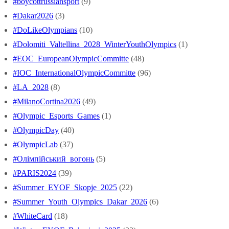
#boycottrussiansport
(9)
#Dakar2026
(3)
#DoLikeOlympians
(10)
#Dolomiti_Valtellina_2028_WinterYouthOlympics
(1)
#EOC_EuropeanOlympicCommitte
(48)
#IOC_InternationalOlympicCommitte
(96)
#LA_2028
(8)
#MilanoCortina2026
(49)
#Olympic_Esports_Games
(1)
#OlympicDay
(40)
#OlympicLab
(37)
#Oлімпійський_вогонь
(5)
#PARIS2024
(39)
#Summer_EYOF_Skopje_2025
(22)
#Summer_Youth_Olympics_Dakar_2026
(6)
#WhiteCard
(18)