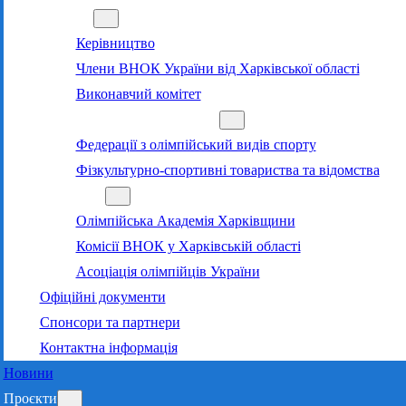
Команда
Керівництво
Члени ВНОК України від Харківської області
Виконавчий комітет
Суб’єкти олімпійського руху
Федерації з олімпійський видів спорту
Фізкультурно-спортивні товариства та відомства
Структура
Олімпійська Академія Харківщини
Комісії ВНОК у Харківській області
Асоціація олімпійців України
Офіційні документи
Спонсори та партнери
Контактна інформація
Новини
Проєкти