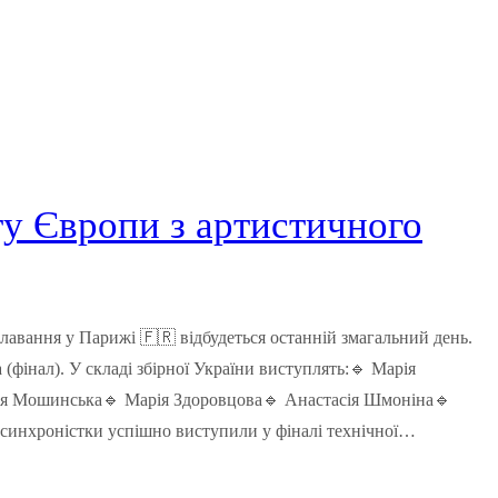
у Європи з артистичного
плавання у Парижі 🇫🇷 відбудеться останній змагальний день.
(фінал). У складі збірної України виступлять:🔹 Марія
’я Мошинська🔹 Марія Здоровцова🔹 Анастасія Шмоніна🔹
 синхроністки успішно виступили у фіналі технічної…