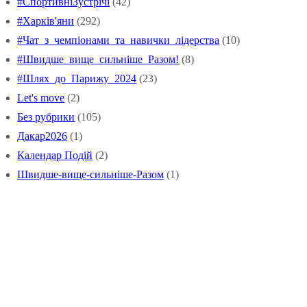
#СпортивніЗустрічі
(42)
#Харків'яни
(292)
#Чат_з_чемпіонами_та_навички_лідерства
(10)
#Швидше_вище_сильніше_Pазом!
(8)
#Шлях_до_Парижу_2024
(23)
Let's move
(2)
Без рубрики
(105)
Дакар2026
(1)
Календар Подій
(2)
Швидше-вище-сильніше-Разом
(1)