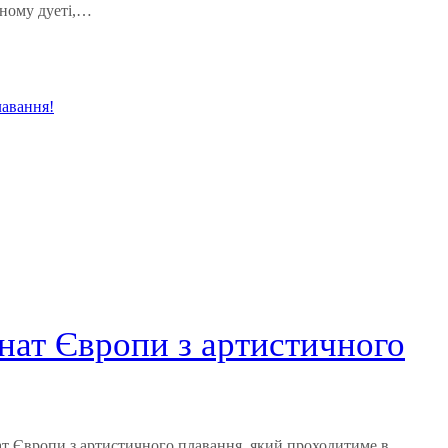
ьному дуеті,…
онат Європи з артистичного
нат Європи з артистичного плавання, який проходитиме в