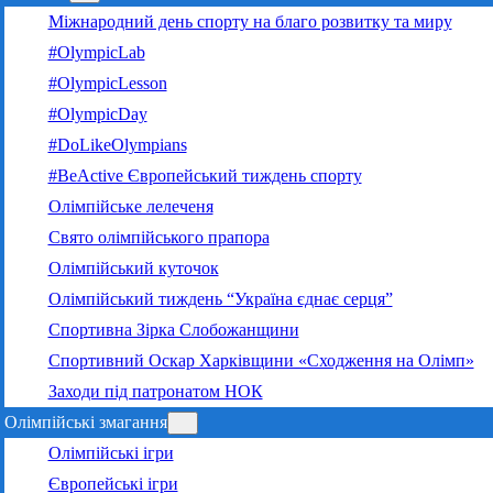
Міжнародний день спорту на благо розвитку та миру
#OlympicLab
#OlympicLesson
#OlympicDay
#DoLikeOlympians
#BeActive Європейський тиждень спорту
Олімпійське лелеченя
Свято олімпійського прапора
Олімпійський куточок
Олімпійський тиждень “Україна єднає серця”
Спортивна Зірка Слобожанщини
Спортивний Оскар Харківщини «Сходження на Олімп»
Заходи під патронатом НОК
Олімпійські змагання
Олімпійські ігри
Європейські ігри