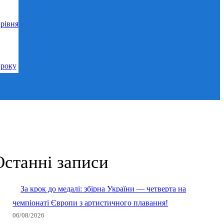
рівня
 року
Останні записи
За крок до медалі: збірна України — четверта на
чемпіонаті Європи з артистичного плавання!
06/08/2026