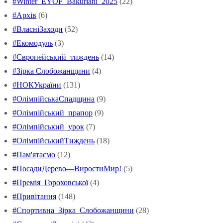
#Winter_EYOF_Bakuriani_2025
(22)
#Архів
(6)
#ВласніЗаходи
(52)
#Екомодуль
(3)
#Європейський_тиждень
(14)
#Зірка Слобожанщини
(4)
#НОКУкраїни
(131)
#ОлімпійськаСпадщина
(9)
#Олімпійський_прапор
(9)
#Олімпійський_урок
(7)
#ОлімпійськийТиждень
(18)
#Пам'ятаємо
(12)
#ПосадиДерево—ВиростиМир!
(5)
#Премія_Гороховської
(4)
#Привітання
(148)
#Спортивна_Зірка_Слобожанщини
(28)