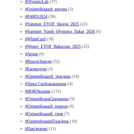
#OlympicLab
(37)
#Oлімпійський_вогонь
(5)
#PARIS2024
(39)
#Summer_EYOF_Skopje_2025
(22)
#Summer_Youth_Olympics_Dakar_2026
(6)
#WhiteCard
(18)
#Winter_EYOF_Bakuriani_2025
(22)
#Архів
(6)
#ВласніЗаходи
(52)
#Екомодуль
(3)
#Європейський_тиждень
(14)
#Зірка Слобожанщини
(4)
#НОКУкраїни
(131)
#ОлімпійськаСпадщина
(9)
#Олімпійський_прапор
(9)
#Олімпійський_урок
(7)
#ОлімпійськийТиждень
(18)
#Пам'ятаємо
(12)