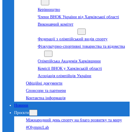
Команда
Керівництво
Члени ВНОК України від Харківської області
Виконавчий комітет
Суб’єкти олімпійського руху
Федерації з олімпійський видів спорту
Фізкультурно-спортивні товариства та відомства
Структура
Олімпійська Академія Харківщини
Комісії ВНОК у Харківській області
Асоціація олімпійців України
Офіційні документи
Спонсори та партнери
Контактна інформація
Новини
Проєкти
Міжнародний день спорту на благо розвитку та миру
#OlympicLab