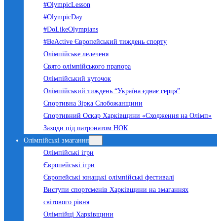
#OlympicLesson
#OlympicDay
#DoLikeOlympians
#BeActive Європейський тиждень спорту
Олімпійське лелеченя
Свято олімпійського прапора
Олімпійський куточок
Олімпійський тиждень “Україна єднає серця”
Спортивна Зірка Слобожанщини
Спортивний Оскар Харківщини «Сходження на Олімп»
Заходи під патронатом НОК
Олімпійські змагання
Олімпійські ігри
Європейські ігри
Європейські юнацькі олімпійські фестивалі
Виступи спортсменів Харківщини на змаганнях
світового рівня
Олімпійці Харківщини