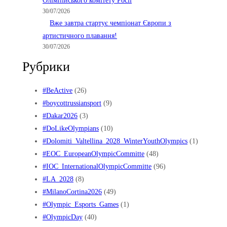
Олімпійського комітету Росії
30/07/2026
Вже завтра стартує чемпіонат Європи з
артистичного плавання!
30/07/2026
Рубрики
#BeActive
(26)
#boycottrussiansport
(9)
#Dakar2026
(3)
#DoLikeOlympians
(10)
#Dolomiti_Valtellina_2028_WinterYouthOlympics
(1)
#EOC_EuropeanOlympicCommitte
(48)
#IOC_InternationalOlympicCommitte
(96)
#LA_2028
(8)
#MilanoCortina2026
(49)
#Olympic_Esports_Games
(1)
#OlympicDay
(40)