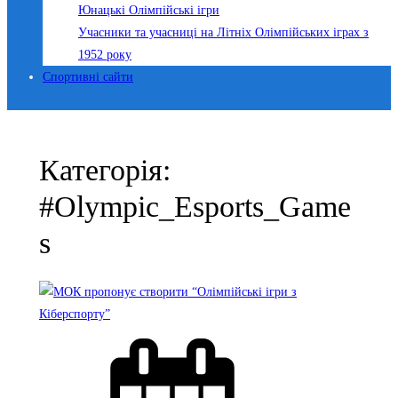
Юнацькі Олімпійські ігри
Учасники та учасниці на Літніх Олімпійських іграх з
1952 року
Спортивні сайти
Категорія:
#Olympic_Esports_Game
s