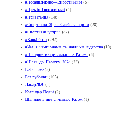
#ПосадиДерево—ВиростиМир!
(5)
#Премія_Гороховської
(4)
#Привітання
(148)
#Спортивна_Зірка_Слобожанщини
(28)
#СпортивніЗустрічі
(42)
#Харків'яни
(292)
#Чат_з_чемпіонами_та_навички_лідерства
(10)
#Швидше_вище_сильніше_Pазом!
(8)
#Шлях_до_Парижу_2024
(23)
Let's move
(2)
Без рубрики
(105)
Дакар2026
(1)
Календар Подій
(2)
Швидше-вище-сильніше-Разом
(1)