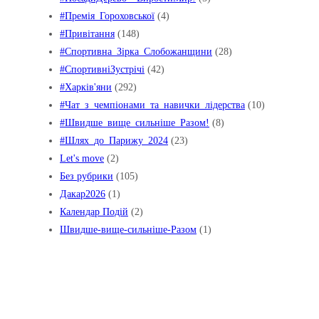
#Премія_Гороховської
(4)
#Привітання
(148)
#Спортивна_Зірка_Слобожанщини
(28)
#СпортивніЗустрічі
(42)
#Харків'яни
(292)
#Чат_з_чемпіонами_та_навички_лідерства
(10)
#Швидше_вище_сильніше_Pазом!
(8)
#Шлях_до_Парижу_2024
(23)
Let's move
(2)
Без рубрики
(105)
Дакар2026
(1)
Календар Подій
(2)
Швидше-вище-сильніше-Разом
(1)