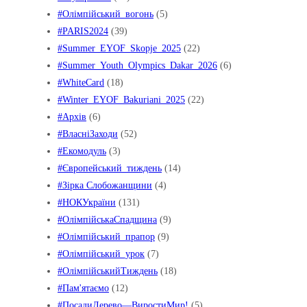
#Oлімпійський_вогонь
(5)
#PARIS2024
(39)
#Summer_EYOF_Skopje_2025
(22)
#Summer_Youth_Olympics_Dakar_2026
(6)
#WhiteCard
(18)
#Winter_EYOF_Bakuriani_2025
(22)
#Архів
(6)
#ВласніЗаходи
(52)
#Екомодуль
(3)
#Європейський_тиждень
(14)
#Зірка Слобожанщини
(4)
#НОКУкраїни
(131)
#ОлімпійськаСпадщина
(9)
#Олімпійський_прапор
(9)
#Олімпійський_урок
(7)
#ОлімпійськийТиждень
(18)
#Пам'ятаємо
(12)
#ПосадиДерево—ВиростиМир!
(5)