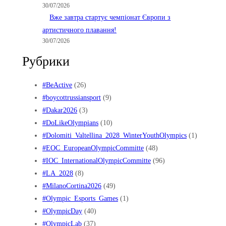
30/07/2026
Вже завтра стартує чемпіонат Європи з
артистичного плавання!
30/07/2026
Рубрики
#BeActive
(26)
#boycottrussiansport
(9)
#Dakar2026
(3)
#DoLikeOlympians
(10)
#Dolomiti_Valtellina_2028_WinterYouthOlympics
(1)
#EOC_EuropeanOlympicCommitte
(48)
#IOC_InternationalOlympicCommitte
(96)
#LA_2028
(8)
#MilanoCortina2026
(49)
#Olympic_Esports_Games
(1)
#OlympicDay
(40)
#OlympicLab
(37)