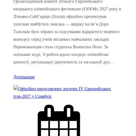
Організаційний комітет літнього Європейського
юнацького олімпійського фестивалю (ЄЮОФ) 2027 року в
Ліньяно-Сабб’ядоро (Італія) офіційно презентував
талісман майбутніх змагань — ящірку на ім’я Доро.
Талісман було обрано за підсумками відкритого творчого
конкурсу серед учнів місцевих навчальних закладів.
Переможницею стала студентка Валентіна Поло. За
оцінками журі, її робота вдало поєднує олімпійські
цінності, регіональну ідентичність та загальний дух…
Детальніше