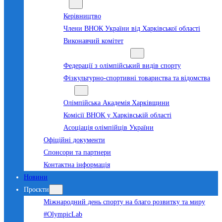
Команда
Керівництво
Члени ВНОК України від Харківської області
Виконавчий комітет
Суб’єкти олімпійського руху
Федерації з олімпійський видів спорту
Фізкультурно-спортивні товариства та відомства
Структура
Олімпійська Академія Харківщини
Комісії ВНОК у Харківській області
Асоціація олімпійців України
Офіційні документи
Спонсори та партнери
Контактна інформація
Новини
Проєкти
Міжнародний день спорту на благо розвитку та миру
#OlympicLab