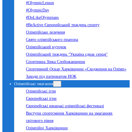
#OlympicLesson
#OlympicDay
#DoLikeOlympians
#BeActive Європейський тиждень спорту
Олімпійське лелеченя
Свято олімпійського прапора
Олімпійський куточок
Олімпійський тиждень “Україна єднає серця”
Спортивна Зірка Слобожанщини
Спортивний Оскар Харківщини «Сходження на Олімп»
Заходи під патронатом НОК
Олімпійські змагання
Олімпійські ігри
Європейські ігри
Європейські юнацькі олімпійські фестивалі
Виступи спортсменів Харківщини на змаганнях
світового рівня
Олімпійці Харківщини