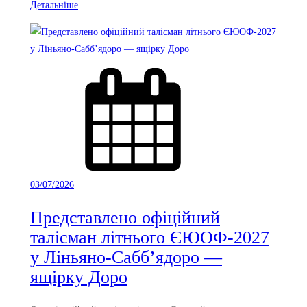
Детальніше
03/07/2026
Представлено офіційний
талісман літнього ЄЮОФ-2027
у Ліньяно-Сабб’ядоро —
ящірку Доро