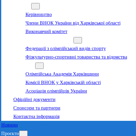
Команда
Керівництво
Члени ВНОК України від Харківської області
Виконавчий комітет
Суб’єкти олімпійського руху
Федерації з олімпійський видів спорту
Фізкультурно-спортивні товариства та відомства
Структура
Олімпійська Академія Харківщини
Комісії ВНОК у Харківській області
Асоціація олімпійців України
Офіційні документи
Спонсори та партнери
Контактна інформація
Новини
Проєкти