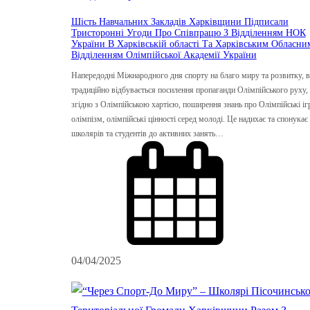
Шість Навчальних Закладів Харківщини Підписали
Тристоронні Угоди Про Співпрацю З Відділенням НОК
України В Харківській області Та Харківським Обласни
Відділенням Олімпійської Академії України
Напередодні Міжнародного дня спорту на благо миру та розвитку, 
традиційно відбувається посилення пропаганди Олімпійського руху,
згідно з Олімпійською хартією, поширення знань про Олімпійські іг
олімпізм, олімпійські цінності серед молоді. Це надихає та спонукає
школярів та студентів до активних занять…
04/04/2025