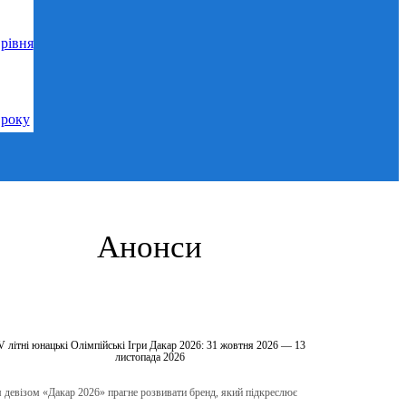
рівня
 року
Анонси
V літні юнацькі Олімпійські Ігри Дакар 2026: 31 жовтня 2026 — 13
листопада 2026
 девізом «Дакар 2026» прагне розвивати бренд, який підкреслює