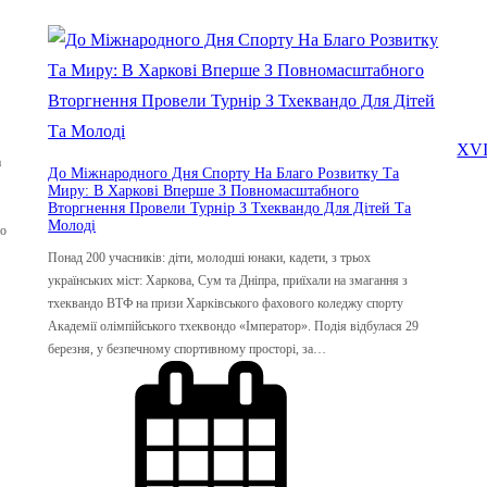
XVI
а
До Міжнародного Дня Спорту На Благо Розвитку Та
Миру: В Харкові Вперше З Повномасштабного
Вторгнення Провели Турнір З Тхеквандо Для Дітей Та
Молоді
го
Понад 200 учасників: діти, молодші юнаки, кадети, з трьох
українських міст: Харкова, Сум та Дніпра, приїхали на змагання з
тхеквандо ВТФ на призи Харківського фахового коледжу спорту
Академії олімпійського тхеквондо «Імператор». Подія відбулася 29
березня, у безпечному спортивному просторі, за…