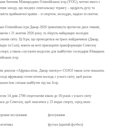
льне бачення Міжнародних Олімпійських ігор (YOG), метою якого є
ення заходу, що поєднує сенегальську терангу – щедрість духу та
нність приймаючої країни – зі спортом, молоддю, надією та святом.
кі Олімпійські ігри Дакар-2026 триватимуть протягом двох тижнів,
аючи з 31 жовтня 2026 року, та зберуть найкращих молодих
сменів світу. Ці Ігри, що проводяться на трьох майданчиках (Дакар,
іадіо та Салі), мають на меті прискорити трансформацію Сенегалу
 спорт, а також слугувати моделлю для майбутніх господарів Юнацьких
ійських ігор.
оїм девізом «Африка вітає, Дакар святкує» COJOJ також хоче показати,
лоді африканці готові вітати молодь з усього світу, щоб разом
вати їхнє спільне майбутнє під час Ігор.
гом 14 днів 2700 спортсменів віком до 18 років з усього світу
ться до Сенегалу, щоб змагатися у 25 видах спорту, серед яких:
режне веслування
фехтування
 атлетика
футзал (критий футбол)