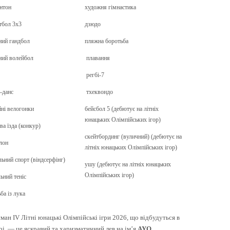
нтон
художня гімнастика
тбол 3х3
дзюдо
ий гандбол
пляжна боротьба
ний волейбол
плавання
регбі-7
-данс
тхеквондо
ні велогонки
бейсбол 5 (дебютує на літніх
юнацьких Олімпійських ігор)
ва їзда (конкур)
скейтбординг (вуличний) (дебютує на
лон
літніх юнацьких Олімпійських ігор)
льний спорт (віндсерфінг)
ушу (дебютує на літніх юнацьких
Олімпійських ігор)
льний теніс
ба із лука
ман IV Літні юнацькі Олімпійські ігри 2026, що відбудуться в
рі, — це яскравий та харизматичний лев на ім’я
AYO
.