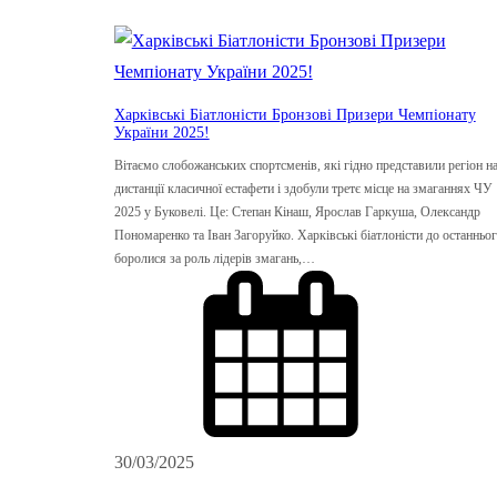
Харківські Біатлоністи Бронзові Призери Чемпіонату
України 2025!
Вітаємо слобожанських спортсменів, які гідно представили регіон н
дистанції класичної естафети і здобули третє місце на змаганнях ЧУ
2025 у Буковелі. Це: Степан Кінаш, Ярослав Гаркуша, Олександр
Пономаренко та Іван Загоруйко. Харківські біатлоністи до останньо
боролися за роль лідерів змагань,…
30/03/2025