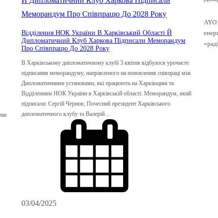
AYO 
Відділення НОК України В Харківський Області Й
енерг
Дипломатичний Клуб Харкова Підписали Меморандум
«рад
Про Співпрацю До 2028 Року
В Харківському дипломатичному клубі 3 квітня відбулося урочисте
підписання меморандуму, направленого на поновлення співпраці між
Дипломатичними установами, які працюють на Харківщині та
Відділенням НОК України в Харківській області. Меморандум, який
підписали: Сергій Чернов, Почесний президент Харківського
дипломатичного клубу та Валерій…
ени
03/04/2025