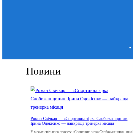
Новини
Роман Свічкар — «Спортивна зірка Слобожанщини»,
Ірина Одокієнко — найкраща тренерка місяця
У межах спільного проєкту «Спортивна зірка Слобожанщини», яки