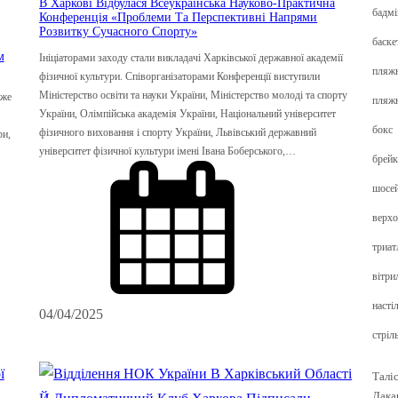
В Харкові Відбулася Всеукраїнська Науково-Практична
бадмі
Конференція «Проблеми Та Перспективні Напрями
Розвитку Сучасного Спорту»
баске
м
Ініціаторами заходу стали викладачі Харківської державної академії
пляжн
фізичної культури. Співорганізаторами Конференції виступили
Міністерство освіти та науки України, Міністерство молоді та спорту
вже
пляж
України, Олімпійська академія України, Національний університет
бокс
фізичного виховання і спорту України, Львівський державний
ри,
університет фізичної культури імені Івана Боберського,…
брейк
шосей
верхо
триат
вітри
насті
04/04/2025
стріль
Таліс
Дака