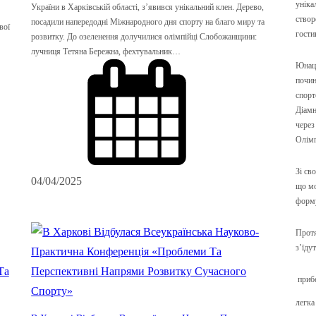
уніка
України в Харківській області, з’явився унікальний клен. Дерево,
створ
посадили напередодні Міжнародного дня спорту на благо миру та
вої
гости
розвитку. До озеленення долучилися олімпійці Слобожанщини:
лучниця Тетяна Бережна, фехтувальник…
Юнаць
почин
спорт
Діамн
через
Олімп
Зі св
04/04/2025
що мо
форму
Протя
з’їду
прибе
легка