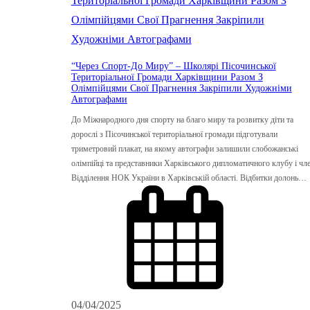
“Через Спорт-До Миру” – Школярі Пісочинської
Територіальної Громади Харківщини Разом З
Олімпійцями Свої Прагнення Закріпили Художніми
Автографами
До Міжнародного дня спорту на благо миру та розвитку діти та
дорослі з Пісочинської територіальної громади підготували
триметровий плакат, на якому автографи залишили слобожанські
олімпійці та представники Харківського дипломатичного клубу і чл
Відділення НОК України в Харківській області. Відбитки долонь…
04/04/2025