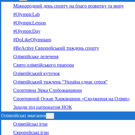
Міжнародний день спорту на благо розвитку та миру
#OlympicLab
#OlympicLesson
#OlympicDay
#DoLikeOlympians
#BeActive Європейський тиждень спорту
Олімпійське лелеченя
Свято олімпійського прапора
Олімпійський куточок
Олімпійський тиждень “Україна єднає серця”
Спортивна Зірка Слобожанщини
Спортивний Оскар Харківщини «Сходження на Олімп»
Заходи під патронатом НОК
Олімпійські змагання
Олімпійські ігри
Європейські ігри