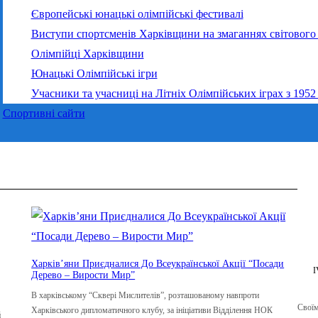
Європейські юнацькі олімпійські фестивалі
Виступи спортсменів Харківщини на змаганнях світового 
Олімпійці Харківщини
Юнацькі Олімпійські ігри
Учасники та учасниці на Літніх Олімпійських іграх з 1952
Спортивні сайти
Харків’яни Приєдналися До Всеукраїнської Акції “Посади
I
Дерево – Вирости Мир”
В харківському “Сквері Мислителів”, розташованому навпроти
Своїм
Харківського дипломатичного клубу, за ініціативи Відділення НОК
й