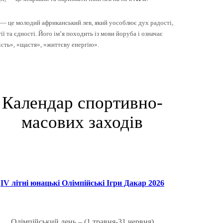
— це молодий африканський лев, який уособлює дух радості,
ії та єдності. Його ім’я походить із мови йоруба і означає
ість», «щастя», «життєву енергію».
Календар спортивно-
масових заходів
IV літні
ю
нацькі Олімпійські Ігри Дакар 2026
Олімпійський день – (1 травня-31 червня)