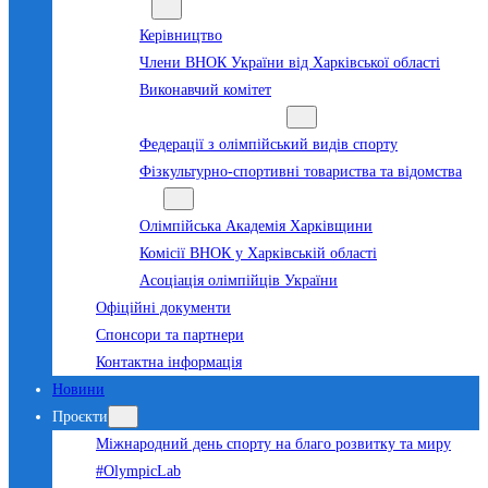
Команда
Керівництво
Члени ВНОК України від Харківської області
Виконавчий комітет
Суб’єкти олімпійського руху
Федерації з олімпійський видів спорту
Фізкультурно-спортивні товариства та відомства
Структура
Олімпійська Академія Харківщини
Комісії ВНОК у Харківській області
Асоціація олімпійців України
Офіційні документи
Спонсори та партнери
Контактна інформація
Новини
Проєкти
Міжнародний день спорту на благо розвитку та миру
#OlympicLab