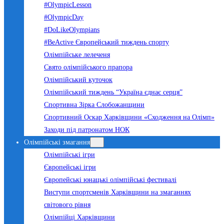
#OlympicLesson
#OlympicDay
#DoLikeOlympians
#BeActive Європейський тиждень спорту
Олімпійське лелеченя
Свято олімпійського прапора
Олімпійський куточок
Олімпійський тиждень “Україна єднає серця”
Спортивна Зірка Слобожанщини
Спортивний Оскар Харківщини «Сходження на Олімп»
Заходи під патронатом НОК
Олімпійські змагання
Олімпійські ігри
Європейські ігри
Європейські юнацькі олімпійські фестивалі
Виступи спортсменів Харківщини на змаганнях
світового рівня
Олімпійці Харківщини