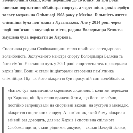
волейбольній секції, коли перейшов до 10 класу. За три роки
виконав нормативи «Майстра спорту», а через шість років здобув
золоту медаль на Олімпіаді 1968 року у Мехіко. Більшість життя
олімпійця була пов’язана з Луганськом, Але у 2014 році через
події пов’язані з окупацією міста, родина Володимира Бєляєва
змушена була переїхати до Харкова.
Спортивна родина Слобожанщини тепло прийняла легендарного
волейболіста, Заслуженого майстра спорту Володимира Бєляєва та
його сім’ю. У останню путь у 2021 році спортсмена теж проводжали
харків’яни. Вони ж стали ініціаторами створення пам’ятника
олімпійцю. Під час його відкриття був присутній син волейболіста:
«Батько був надзвичайно скромною людиною. І коли ми переїхали
до Харкова, він був тепло вражений тим, що його не забули,
постійно запрошували на спортивні заходи, на зустрічі з молоддю,
відкриття спортивних споруд. А пам’ятник, який йому відкрили –
зайвий раз доводить, для нас Харків і спортивна спільнота
Слобожанщини, стали рідними, дякую», – сказав Валерій Бєляєв,