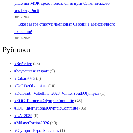
рішення МОК щодо поновлення прав Олімпійського
комітету Росії
30/07/2026
Вже завтра стартує чемпіонат Європи з артистичного
плавання!
30/07/2026
Рубрики
#BeActive
(26)
#boycottrussiansport
(9)
#Dakar2026
(3)
#DoLikeOlympians
(10)
#Dolomiti_Valtellina_2028_WinterYouthOlympics
(1)
#EOC_EuropeanOlympicCommitte
(48)
#IOC_InternationalOlympicCommitte
(96)
#LA_2028
(8)
#MilanoCortina2026
(49)
#Olympic_Esports_Games
(1)