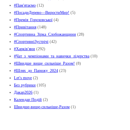
#Пам'ятаємо
(12)
#ПосадиДерево—ВиростиМир!
(5)
#Премія_Гороховської
(4)
#Привітання
(148)
#Спортивна_Зірка_Слобожанщини
(28)
#СпортивніЗустрічі
(42)
#Харків'яни
(292)
#Чат_з_чемпіонами_та_навички_лідерства
(10)
#Швидше_вище_сильніше_Pазом!
(8)
#Шлях_до_Парижу_2024
(23)
Let's move
(2)
Без рубрики
(105)
Дакар2026
(1)
Календар Подій
(2)
Швидше-вище-сильніше-Разом
(1)