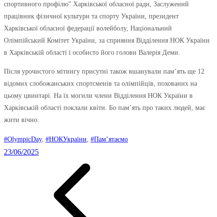
спортивного профілю” Харківської обласної ради, Заслужений
працівник фізичної культури та спорту України, президент
Харківської обласної федерації волейболу, Національний
Олімпійський Комітет України, за сприяння Відділення НОК України
в Харківській області і особисто його голови Валерія Деми.
Після урочистого мітингу присутні також вшанували пам’ять ще 12
відомих слобожанських спортсменів та олімпійців, похованих на
цьому цвинтарі. На їх могили члени Відділення НОК України в
Харківській області поклали квіти. Бо пам’ять про таких людей, має
жити вічно.
#OlympicDay
, 
#НОКУкраїни
, 
#Пам’ятаємо
23/06/2025