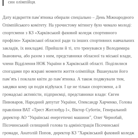
син олімпійця.
Дату відкриття пам’ятника обирали спеціально – День Міжнародного
Олімпійського комітету. На урочистому мітингу було чимало молоді:
спортсмени з КЗ «Харківський фаховий коледж спортивного
профілю» Харківської обласної ради та інших спортивних навчальних
закладів, їх викладачі. Прийшли й ті, хто тренувався у Володимира
Івановича, або разом з ним, представники обласної та міської влади,
члени Відділення НОК України в Харківській області. Поділилися
спогадами про яскраві моменти життя олімпійця. Вшанували його
пам’ять і поклали квіти до пам’ятника. А також подякували тим,
завдяки кому ця подія відбулася. І це не тільки спортсмени, а й
громадські активісти, підприємці, представники влади: Євген
Пивоваров, Народний депутат України, Олександр Харченко, Голова
правління ВАТ «Трест Житлобуд-1», Віктор Суботін, Генеральний
директор АО “Українські енергетичні машини”, Олег Чернобай,
Пісочинський селищний голова та адміністрація Пісочинської
громади, Анатолій Попов, директор КЗ “Харківський фаховий коледж