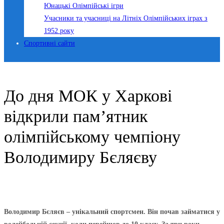
Юнацькі Олімпійські ігри
Учасники та учасниці на Літніх Олімпійських іграх з
1952 року
Спортивні сайти
До дня МОК у Харкові
відкрили пам’ятник
олімпійському чемпіону
Володимиру Бєляєву
Володимир Бєляєв – унікальний спортсмен. Він почав займатися у