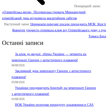
Попередній запис
«Олімпійська миля»: Пісочинська громада Міжнародний
олімпійський день відзначила масштабним забігом
Наступний запис
Церемонія передачі посади президента МОК: Кірсті
Ковентрі урочисто отримала ключ від Олімпійського дому з рук
Томаса Баха
Останні записи
За крок до медалі: збірна України — четверта на
чемпіонаті Європи з артистичного плавання!
06/08/2026
Заключний день чемпіонату Європи з артистичного
плавання!
05/08/2026
Українки продовжують боротьбу на чемпіонаті Європи
з артистичного плавання!
03/08/2026
НОК України розпочав процедуру оскарження в CAS