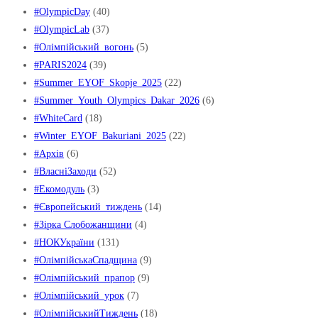
#OlympicDay
(40)
#OlympicLab
(37)
#Oлімпійський_вогонь
(5)
#PARIS2024
(39)
#Summer_EYOF_Skopje_2025
(22)
#Summer_Youth_Olympics_Dakar_2026
(6)
#WhiteCard
(18)
#Winter_EYOF_Bakuriani_2025
(22)
#Архів
(6)
#ВласніЗаходи
(52)
#Екомодуль
(3)
#Європейський_тиждень
(14)
#Зірка Слобожанщини
(4)
#НОКУкраїни
(131)
#ОлімпійськаСпадщина
(9)
#Олімпійський_прапор
(9)
#Олімпійський_урок
(7)
#ОлімпійськийТиждень
(18)