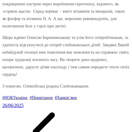
покращенню настрою через вироблення серотоніну, відомого, як
«гормон щастя». Серед переваг – вміст вітамінів та мінералів, таких
як фосфор та вітаміни D, A. А ще, морозиво рекомендують, для
полегшення болі у горлі при ангіні.
Щиро вдячні Олексію Баришевському та усім його співробітникам, за
здатність відгукнутися до потреб слобожанських дітей. Завдяки Вашій
небайдужій позиції юне покоління має можливість на справжнє свято,
попри труднощі воєнного часу. Ви творите дива щоденно,
щохвилини, даруєте дітям насолоду і тим самим передаєте тепло своїх
сердець!
З повагою, Олімпійська родина Слобожанщини.
#НОКУкраїни
, 
#Привітання
, 
#Харків’яни
26/06/2025