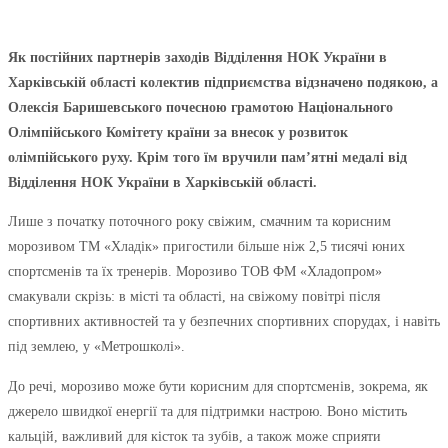
Як постійних партнерів заходів Відділення НОК України в
Харківській області колектив підприємства відзначено подякою, а
Олексія Баришевського почесною грамотою Національного
Олімпійського Комітету країни за внесок у розвиток
олімпійського руху. Крім того їм вручили пам’ятні медалі від
Відділення НОК України в Харківській області.
Лише з початку поточного року свіжим, смачним та корисним
морозивом ТМ «Хладік» пригостили більше ніж 2,5 тисячі юних
спортсменів та їх тренерів. Морозиво ТОВ ФМ «Хладопром»
смакували скрізь: в місті та області, на свіжому повітрі після
спортивних активностей та у безпечних спортивних спорудах, і навіть
під землею, у «Метрошколі».
До речі, морозиво може бути корисним для спортсменів, зокрема, як
джерело швидкої енергії та для підтримки настрою. Воно містить
кальцій, важливий для кісток та зубів, а також може сприяти