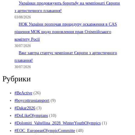
Українки продовжують боротьбу на чемпіонаті Європи
з артистичного плавання!
03/08/2026
НОК України розпочав процедуру оскарження в CAS
рішення МОК щодо поновлення прав Олімпійського
комітету Росії
30/07/2026
Вже завтра стартує чемпіонат Європи з артистичного
плавання!
30/07/2026
Рубрики
#BeActive
(26)
#boycottrussiansport
(9)
#Dakar2026
(3)
#DoLikeOlympians
(10)
#Dolomiti_Valtellina_2028_WinterYouthOlympics
(1)
#EOC_EuropeanOlympicCommitte
(48)