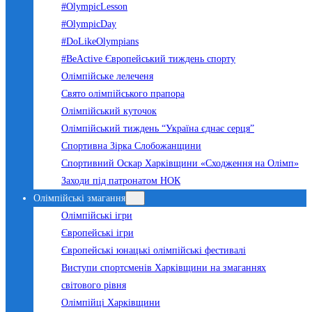
#OlympicLesson
#OlympicDay
#DoLikeOlympians
#BeActive Європейський тиждень спорту
Олімпійське лелеченя
Свято олімпійського прапора
Олімпійський куточок
Олімпійський тиждень “Україна єднає серця”
Спортивна Зірка Слобожанщини
Спортивний Оскар Харківщини «Сходження на Олімп»
Заходи під патронатом НОК
Олімпійські змагання
Олімпійські ігри
Європейські ігри
Європейські юнацькі олімпійські фестивалі
Виступи спортсменів Харківщини на змаганнях
світового рівня
Олімпійці Харківщини