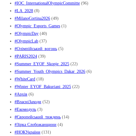
#IOC_InternationalOlympicCommitte
(96)
#LA_2028
(8)
#MilanoCortina2026
(49)
#Olympic_Esports_Games
(1)
#OlympicDay
(40)
#OlympicLab
(37)
#Oлімпійський_вогонь
(5)
#PARIS2024
(39)
#Summer_EYOF_Skopje_2025
(22)
#Summer_Youth_Olympics_Dakar_2026
(6)
#WhiteCard
(18)
#Winter_EYOF_Bakuriani_2025
(22)
#Архів
(6)
#ВласніЗаходи
(52)
#Екомодуль
(3)
#Європейський_тиждень
(14)
#Зірка Слобожанщини
(4)
#НОКУкраїни
(131)