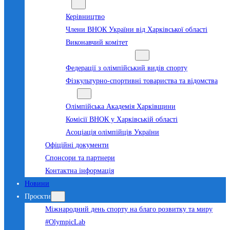
Команда
Керівництво
Члени ВНОК України від Харківської області
Виконавчий комітет
Суб’єкти олімпійського руху
Федерації з олімпійський видів спорту
Фізкультурно-спортивні товариства та відомства
Структура
Олімпійська Академія Харківщини
Комісії ВНОК у Харківській області
Асоціація олімпійців України
Офіційні документи
Спонсори та партнери
Контактна інформація
Новини
Проєкти
Міжнародний день спорту на благо розвитку та миру
#OlympicLab