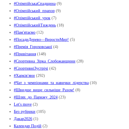
#ОлімпійськаСпадщина
(9)
#Олімпійський_прапор
(9)
#Олімпійський_урок
(7)
#ОлімпійськийТиждень
(18)
#Пам'ятаємо
(12)
#ПосадиДерево—ВиростиМир!
(5)
#Премія_Гороховської
(4)
#Привітання
(148)
#Спортивна_Зірка_Слобожанщини
(28)
#СпортивніЗустрічі
(42)
#Харків'яни
(292)
#Чат_з_чемпіонами_та_навички_лідерства
(10)
#Швидше_вище_сильніше_Pазом!
(8)
#Шлях_до_Парижу_2024
(23)
Let's move
(2)
Без рубрики
(105)
Дакар2026
(1)
Календар Подій
(2)