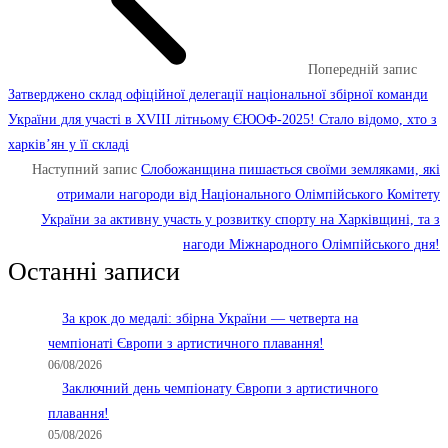
Попередній запис
Затверджено склад офіційної делегації національної збірної команди
України для участі в XVIІI літньому ЄЮОФ-2025! Стало відомо, хто з
харків’ян у її складі
Наступний запис
Слобожанщина пишається своїми земляками, які
отримали нагороди від Національного Олімпійського Комітету
України за активну участь у розвитку спорту на Харківщині, та з
нагоди Міжнародного Олімпійського дня!
Останні записи
За крок до медалі: збірна України — четверта на
чемпіонаті Європи з артистичного плавання!
06/08/2026
Заключний день чемпіонату Європи з артистичного
плавання!
05/08/2026