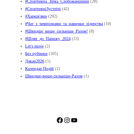
#Спортивна_Зірка_Слобожанщини
(28)
#СпортивніЗустрічі
(42)
#Харків'яни
(292)
#Чат_з_чемпіонами_та_навички_лідерства
(10)
#Швидше_вище_сильніше_Pазом!
(8)
#Шлях_до_Парижу_2024
(23)
Let's move
(2)
Без рубрики
(105)
Дакар2026
(1)
Календар Подій
(2)
Швидше-вище-сильніше-Разом
(1)
Facebook
Instagram
YouTube