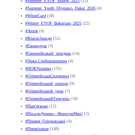
#Summer_EYOF_Skopje_2025
(22)
#Summer_Youth_Olympics_Dakar_2026
(6)
#WhiteCard
(18)
#Winter_EYOF_Bakuriani_2025
(22)
#Архів
(6)
#ВласніЗаходи
(52)
#Екомодуль
(3)
#Європейський_тиждень
(14)
#Зірка Слобожанщини
(4)
#НОКУкраїни
(131)
#ОлімпійськаСпадщина
(9)
#Олімпійський_прапор
(9)
#Олімпійський_урок
(7)
#ОлімпійськийТиждень
(18)
#Пам'ятаємо
(12)
#ПосадиДерево—ВиростиМир!
(5)
#Премія_Гороховської
(4)
#Привітання
(148)