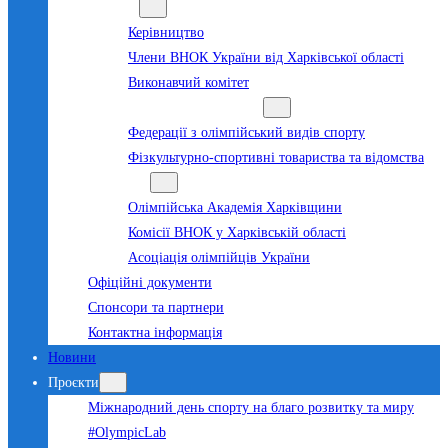
Команда
Керівництво
Члени ВНОК України від Харківської області
Виконавчий комітет
Суб’єкти олімпійського руху
Федерації з олімпійський видів спорту
Фізкультурно-спортивні товариства та відомства
Структура
Олімпійська Академія Харківщини
Комісії ВНОК у Харківській області
Асоціація олімпійців України
Офіційні документи
Спонсори та партнери
Контактна інформація
Новини
Проєкти
Міжнародний день спорту на благо розвитку та миру
#OlympicLab