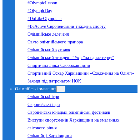
#OlympicLesson
#OlympicDay
#DoLikeOlympians
#BeActive Європейський тиждень спорту
Олімпійське лелеченя
Свято олімпійського прапора
Олімпійський куточок
Олімпійський тиждень “Україна єднає серця”
Спортивна Зірка Слобожанщини
Спортивний Оскар Харківщини «Сходження на Олімп»
Заходи під патронатом НОК
Олімпійські змагання
Олімпійські ігри
Європейські ігри
Європейські юнацькі олімпійські фестивалі
Виступи спортсменів Харківщини на змаганнях
світового рівня
Олімпійці Харківщини