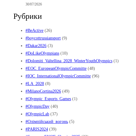
30/07/2026
Рубрики
#BeActive
(26)
#boycottrussiansport
(9)
#Dakar2026
(3)
#DoLikeOlympians
(10)
#Dolomiti_Valtellina_2028_WinterYouthOlympics
(1)
#EOC_EuropeanOlympicCommitte
(48)
#IOC_InternationalOlympicCommitte
(96)
#LA_2028
(8)
#MilanoCortina2026
(49)
#Olympic_Esports_Games
(1)
#OlympicDay
(40)
#OlympicLab
(37)
#Oлімпійський_вогонь
(5)
#PARIS2024
(39)