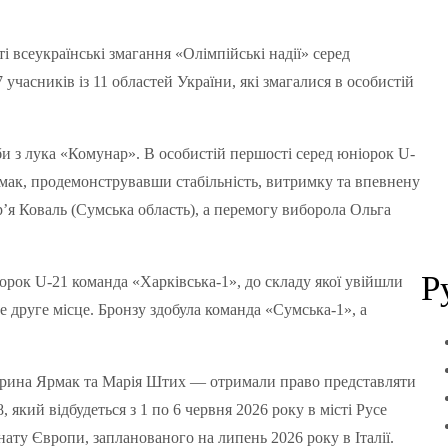
ті всеукраїнські змагання «Олімпійські надії» серед
7 учасників із 11 областей України, які змагалися в особистій
з лука «Комунар». В особистій першості серед юніорок U-
рмак, продемонструвавши стабільність, витримку та впевнену
р’я Коваль (Сумська область), а перемогу виборола Ольга
Р
орок U-21 команда «Харківська-1», до складу якої увійшли
 друге місце. Бронзу здобула команда «Сумська-1», а
Ірина Ярмак та Марія Штих — отримали право представляти
 який відбудеться з 1 по 6 червня 2026 року в місті Русе
нату Європи, запланованого на липень 2026 року в Італії.