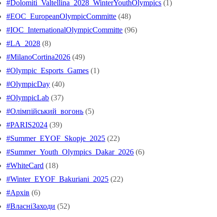
#Dolomiti_Valtellina_2028_WinterYouthOlympics
(1)
#EOC_EuropeanOlympicCommitte
(48)
#IOC_InternationalOlympicCommitte
(96)
#LA_2028
(8)
#MilanoCortina2026
(49)
#Olympic_Esports_Games
(1)
#OlympicDay
(40)
#OlympicLab
(37)
#Oлімпійський_вогонь
(5)
#PARIS2024
(39)
#Summer_EYOF_Skopje_2025
(22)
#Summer_Youth_Olympics_Dakar_2026
(6)
#WhiteCard
(18)
#Winter_EYOF_Bakuriani_2025
(22)
#Архів
(6)
#ВласніЗаходи
(52)