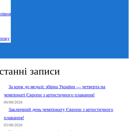
рівня
 року
станні записи
За крок до медалі: збірна України — четверта на
чемпіонаті Європи з артистичного плавання!
06/08/2026
Заключний день чемпіонату Європи з артистичного
плавання!
05/08/2026