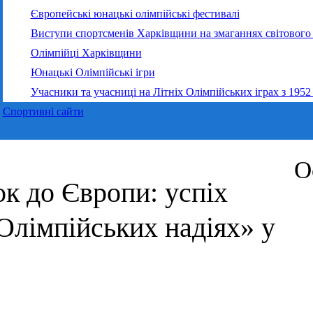
Європейські юнацькі олімпійські фестивалі
Виступи спортсменів Харківщини на змаганнях світового 
Олімпійці Харківщини
Юнацькі Олімпійські ігри
Учасники та учасниці на Літніх Олімпійських іграх з 1952
Спортивні сайти
О
ок до Європи: успіх
Олімпійських надіях» у