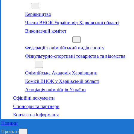
Команда
Керівництво
Члени ВНОК України від Харківської області
Виконавчий комітет
Суб’єкти олімпійського руху
Федерації з олімпійський видів спорту
Фізкультурно-спортивні товариства та відомства
Структура
Олімпійська Академія Харківщини
Комісії ВНОК у Харківській області
Асоціація олімпійців України
Офіційні документи
Спонсори та партнери
Контактна інформація
Новини
Проєкти