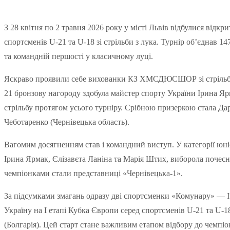
З 28 квітня по 2 травня 2026 року у місті Львів відбулися відкри
спортсменів U-21 та U-18 зі стрільби з лука. Турнір об’єднав 14
та командній першості у класичному луці.
Яскраво проявили себе вихованки КЗ ХМСДЮСШОР зі стрільби 
21 бронзову нагороду здобула майстер спорту України Ірина Я
стрільбу протягом усього турніру. Срібною призеркою стала Да
Чеботаренко (Чернівецька область).
Вагомим досягненням став і командний виступ. У категорії юні
Ірина Ярмак, Єлізавєта Ланіна та Марія Штих, виборола почесне
чемпіонками стали представниці «Чернівецька-1».
За підсумками змагань одразу дві спортсменки «Комунару» — 
Україну на І етапі Кубка Європи серед спортсменів U-21 та U-18,
(Болгарія). Цей старт стане важливим етапом відбору до чемпіо