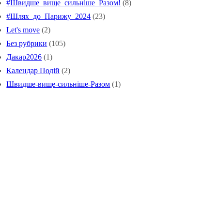
#Швидше_вище_сильніше_Pазом!
(8)
#Шлях_до_Парижу_2024
(23)
Let's move
(2)
Без рубрики
(105)
Дакар2026
(1)
Календар Подій
(2)
Швидше-вище-сильніше-Разом
(1)