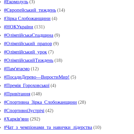
#Екомодуль
(3)
#Європейський_тиждень
(14)
#Зірка Слобожанщини
(4)
#НОКУкраїни
(131)
#ОлімпійськаСпадщина
(9)
#Олімпійський_прапор
(9)
#Олімпійський_урок
(7)
#ОлімпійськийТиждень
(18)
#Пам'ятаємо
(12)
#ПосадиДерево—ВиростиМир!
(5)
#Премія_Гороховської
(4)
#Привітання
(148)
#Спортивна_Зірка_Слобожанщини
(28)
#СпортивніЗустрічі
(42)
#Харків'яни
(292)
#Чат_з_чемпіонами_та_навички_лідерства
(10)