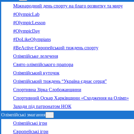
Міжнародний день спорту на благо розвитку та миру
#OlympicLab
#OlympicLesson
#OlympicDay
#DoLikeOlympians
#BeActive Європейський тиждень спорту
Олімпійське лелеченя
Свято олімпійського прапора
Олімпійський куточок
Олімпійський тиждень “Україна єднає серця”
Спортивна Зірка Слобожанщини
Спортивний Оскар Харківщини «Сходження на Олімп»
Заходи під патронатом НОК
Олімпійські змагання
Олімпійські ігри
Європейські ігри