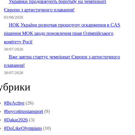
Українки продовжують боротьбу на чемпіонаті
Європи з артистичного плавання!
03/08/2026
НОК України розпочав процедуру оскарження в CAS
рішення МОК щодо поновлення прав Олімпійського
комітету Росії
30/07/2026
Вже завтра стартує чемпіонат Європи з артистичного
плавання!
30/07/2026
убрики
#BeActive
(26)
#boycottrussiansport
(9)
#Dakar2026
(3)
#DoLikeOlympians
(10)