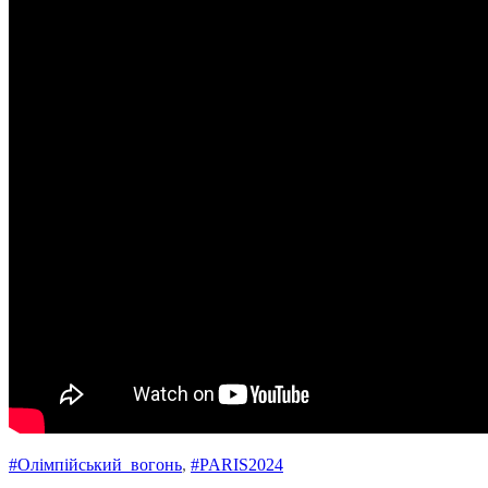
#Oлімпійський_вогонь
, 
#PARIS2024