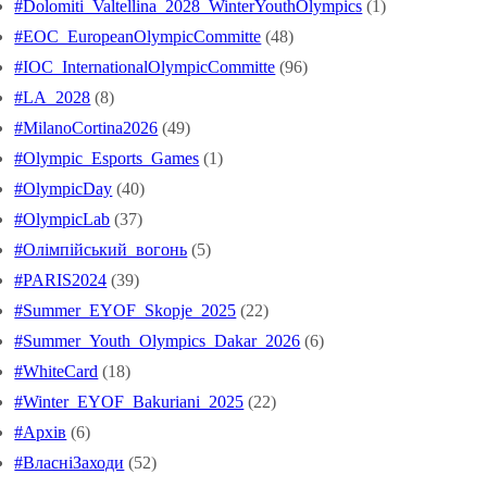
#Dolomiti_Valtellina_2028_WinterYouthOlympics
(1)
#EOC_EuropeanOlympicCommitte
(48)
#IOC_InternationalOlympicCommitte
(96)
#LA_2028
(8)
#MilanoCortina2026
(49)
#Olympic_Esports_Games
(1)
#OlympicDay
(40)
#OlympicLab
(37)
#Oлімпійський_вогонь
(5)
#PARIS2024
(39)
#Summer_EYOF_Skopje_2025
(22)
#Summer_Youth_Olympics_Dakar_2026
(6)
#WhiteCard
(18)
#Winter_EYOF_Bakuriani_2025
(22)
#Архів
(6)
#ВласніЗаходи
(52)