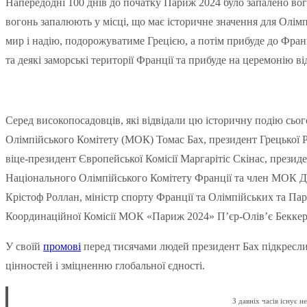
Напередодні 100 днів до початку Париж 2024 було запалено вог
вогонь запалюють у місці, що має історичне значення для Олімп
мир і надію, подорожуватиме Грецією, а потім прибуде до Франц
та деякі заморські території Франції та прибуде на церемонію в
Серед високопосадовців, які відвідали цю історичну подію сьог
Олімпійського Комітету (МОК) Томас Бах, президент Грецької 
віце-президент Європейської Комісії Маргарітіс Скінас, прези
Національного Олімпійського Комітету Франції та член МОК Д
Крістоф Роллан, міністр спорту Франції та Олімпійських та Пар
Координаційної Комісії МОК «Париж 2024» П’єр-Олів’є Беккер
У своїй
промові
перед тисячами людей президент Бах підкресли
цінностей і зміцненню глобальної єдності.
З давніх часів існує 