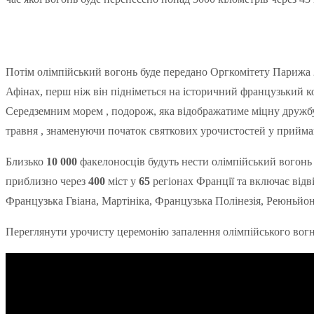
Потім олімпійський вогонь буде передано Оргкомітету Парижа 20
Афінах, перш ніж він підніметься на історичний французький к
Середземним морем , подорож, яка відображатиме міцну дружбу
травня , знаменуючи початок святкових урочистостей у приймаю
Близько
10 000
факелоносців будуть нести олімпійський вогонь
приблизно через
400
міст у
65
регіонах Франції та включає відв
Французька Гвіана, Мартініка, Французька Полінезія, Реюньйон
Переглянути урочисту церемонію запалення олімпійського вог