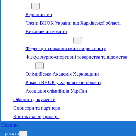
Команда
Керівництво
Члени ВНОК України від Харківської області
Виконавчий комітет
Суб’єкти олімпійського руху
Федерації з олімпійський видів спорту
Фізкультурно-спортивні товариства та відомства
Структура
Олімпійська Академія Харківщини
Комісії ВНОК у Харківській області
Асоціація олімпійців України
Офіційні документи
Спонсори та партнери
Контактна інформація
Новини
Проєкти