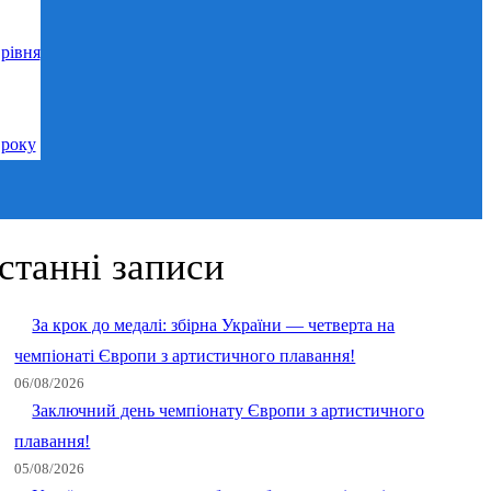
рівня
 року
станні записи
За крок до медалі: збірна України — четверта на
чемпіонаті Європи з артистичного плавання!
06/08/2026
Заключний день чемпіонату Європи з артистичного
плавання!
05/08/2026