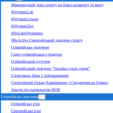
Міжнародний день спорту на благо розвитку та миру
#OlympicLab
#OlympicLesson
#OlympicDay
#DoLikeOlympians
#BeActive Європейський тиждень спорту
Олімпійське лелеченя
Свято олімпійського прапора
Олімпійський куточок
Олімпійський тиждень “Україна єднає серця”
Спортивна Зірка Слобожанщини
Спортивний Оскар Харківщини «Сходження на Олімп»
Заходи під патронатом НОК
Олімпійські змагання
Олімпійські ігри
Європейські ігри