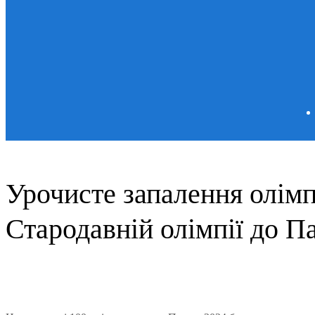
Урочисте запалення олімп
Стародавній олімпії до П