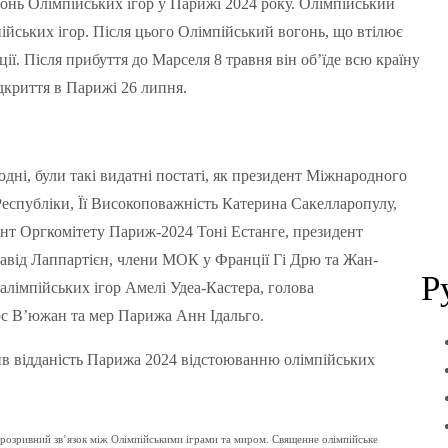
онь Олімпійських ігор у Парижі 2024 року. Олімпійський
ійських ігор. Після цього Олімпійський вогонь, що втілює
ії. Після прибуття до Марселя 8 травня він об’їде всю країну
ідкриття в Парижі 26 липня.
одні, були такі видатні постаті, як президент Міжнародного
Республіки, Її Високоповажність Катерина Сакелларопулу,
дент Оргкомітету Париж-2024 Тоні Естанге, президент
авід Лаппартієн, члени МОК у Франції Гі Дрю та Жан-
Р
алімпійських ігор Амелі Удеа-Кастера, голова
с В’южан та мер Парижа Анн Ідальго.
в відданість Парижа 2024 відстоюванню олімпійських
нерозривний зв’язок між Олімпійськими іграми та миром. Священне олімпійське