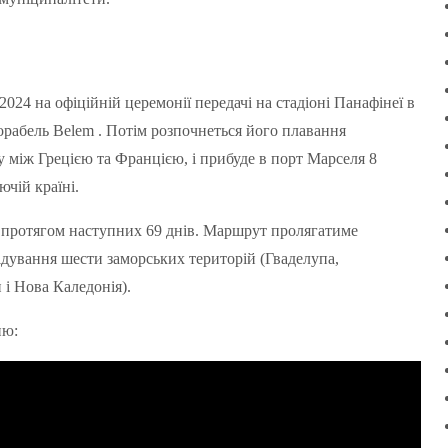
24 на офіційній церемонії передачі на стадіоні Панафінеї в
орабель Belem . Потім розпочнеться його плавання
 між Грецією та Францією, і прибуде в порт Марселя 8
чій країні.
 протягом наступних 69 днів. Маршрут пролягатиме
ідування шести заморських територій (Гваделупа,
 і Нова Каледонія).
ню: