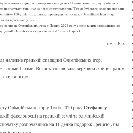
, було основою мирного проведення стародавніх Олімпійських ігор, що зробило їх
ею пропагувати мир і надію через спорт підхопив П’єр де Кубертен, коли він відродив
гри майже 130 років тому. Завжди провидець, він сказав: «Олімпійські ігри — це
та акт віри в майбутнє».
ого вогню на Олімпійських іграх у Парижі 2024 року є саме таким: паломництво до
родавній Олімпії та акт віри в наше майбутнє в Парижі.
Томас Бах
ала належне грецькій спадщині Олімпійських ігор,
учасними Іграми. Вогонь запалювала верховна жриця і разом
у факелоносцю.
істу Олімпійських ігор у Токіо 2020 року
Стефаносу
ькій факелоносці на грецькій землі та олімпійській
, спочатку розпочавшись на 11-денна подорож Грецією , під
 муніципалітети.