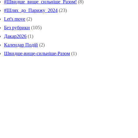
#Швидше_вище_сильніше_Pазом!
(8)
#Шлях_до_Парижу_2024
(23)
Let's move
(2)
Без рубрики
(105)
Дакар2026
(1)
Календар Подій
(2)
Швидше-вище-сильніше-Разом
(1)