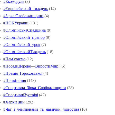
#Екомодуль
(3)
#Європейський_тиждень
(14)
#Зірка Слобожанщини
(4)
#НОКУкраїни
(131)
#ОлімпійськаСпадщина
(9)
#Олімпійський_прапор
(9)
#Олімпійський_урок
(7)
#ОлімпійськийТиждень
(18)
#Пам'ятаємо
(12)
#ПосадиДерево—ВиростиМир!
(5)
#Премія_Гороховської
(4)
#Привітання
(148)
#Спортивна_Зірка_Слобожанщини
(28)
#СпортивніЗустрічі
(42)
#Харків'яни
(292)
#Чат_з_чемпіонами_та_навички_лідерства
(10)