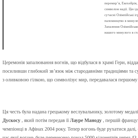
перемир’я, Екехейрія
символом надії. Цю ід
сучасні Олімпійські і
паломництво в минуле 
Запалення Олімпійськ
нашого минулого в ста
Церемонія запалювання вогнів, що відбулася в храмі Гери, відд
посиливши глибокий зв’язок між стародавніми традиціями та с
з оливковою гілкою, що символізує мир, передавалася першом
Ця честь була надана грецькому веслувальнику, золотому медал
Дускосу
, який потім передав її
Лауре Маноду
, першій француз
чемпіонці в Афінах 2004 року. Тепер вогонь буде рухатися далі
час якої вогонь буде перенесено понад 5000 кілометрів через 43