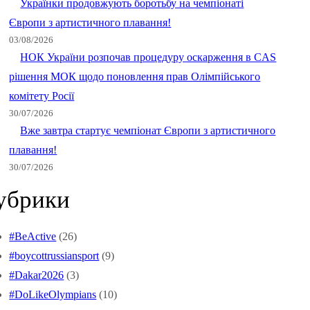
Українки продовжують боротьбу на чемпіонаті
Європи з артистичного плавання!
03/08/2026
НОК України розпочав процедуру оскарження в CAS
рішення МОК щодо поновлення прав Олімпійського
комітету Росії
30/07/2026
Вже завтра стартує чемпіонат Європи з артистичного
плавання!
30/07/2026
убрики
#BeActive
(26)
#boycottrussiansport
(9)
#Dakar2026
(3)
#DoLikeOlympians
(10)