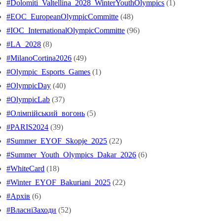
#Dolomiti_Valtellina_2028_WinterYouthOlympics
(1)
#EOC_EuropeanOlympicCommitte
(48)
#IOC_InternationalOlympicCommitte
(96)
#LA_2028
(8)
#MilanoCortina2026
(49)
#Olympic_Esports_Games
(1)
#OlympicDay
(40)
#OlympicLab
(37)
#Oлімпійський_вогонь
(5)
#PARIS2024
(39)
#Summer_EYOF_Skopje_2025
(22)
#Summer_Youth_Olympics_Dakar_2026
(6)
#WhiteCard
(18)
#Winter_EYOF_Bakuriani_2025
(22)
#Архів
(6)
#ВласніЗаходи
(52)