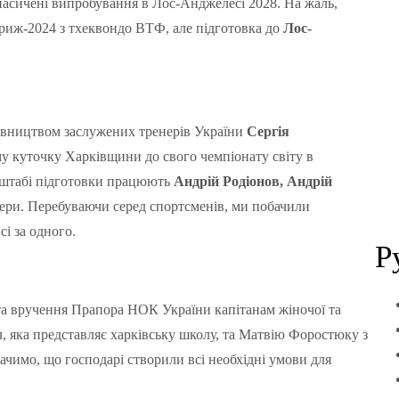
 насичені випробування в Лос-Анджелесі 2028. На жаль,
ариж-2024 з тхеквондо ВТФ, але підготовка до
Лос-
ерівництвом заслужених тренерів України
Сергія
 куточку Харківщини до свого чемпіонату світу в
в штабі підготовки працюють
Андрій Родіонов, Андрій
енери. Перебуваючи серед спортсменів, ми побачили
і за одного.
Р
 та вручення Прапора НОК України капітанам жіночої та
, яка представляє харківську школу, та Матвію Форостюку з
чимо, що господарі створили всі необхідні умови для