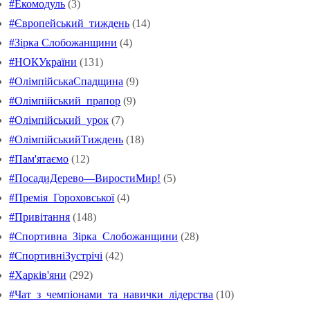
#Екомодуль
(3)
#Європейський_тиждень
(14)
#Зірка Слобожанщини
(4)
#НОКУкраїни
(131)
#ОлімпійськаСпадщина
(9)
#Олімпійський_прапор
(9)
#Олімпійський_урок
(7)
#ОлімпійськийТиждень
(18)
#Пам'ятаємо
(12)
#ПосадиДерево—ВиростиМир!
(5)
#Премія_Гороховської
(4)
#Привітання
(148)
#Спортивна_Зірка_Слобожанщини
(28)
#СпортивніЗустрічі
(42)
#Харків'яни
(292)
#Чат_з_чемпіонами_та_навички_лідерства
(10)