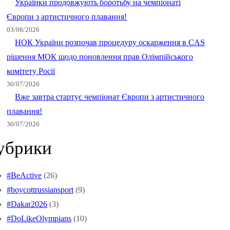
Українки продовжують боротьбу на чемпіонаті
Європи з артистичного плавання!
03/08/2026
НОК України розпочав процедуру оскарження в CAS
рішення МОК щодо поновлення прав Олімпійського
комітету Росії
30/07/2026
Вже завтра стартує чемпіонат Європи з артистичного
плавання!
30/07/2026
убрики
#BeActive
(26)
#boycottrussiansport
(9)
#Dakar2026
(3)
#DoLikeOlympians
(10)