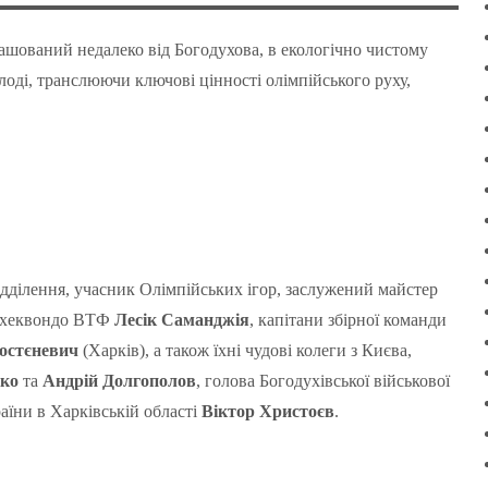
шований недалеко від Богодухова, в екологічно чистому
лоді, транслюючи ключові цінності олімпійського руху,
ідділення, учасник Олімпійських ігор, заслужений майстер
ї тхеквондо ВТФ
Лесік Саманджія
, капітани збірної команди
остєневич
(Харків), а також їхні чудові колеги з Києва,
нко
та
Андрій Долгополов
, голова Богодухівської військової
аїни в Харківській області
Віктор Христоєв
.