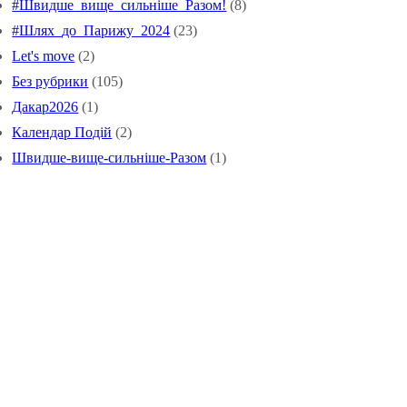
#Швидше_вище_сильніше_Pазом!
(8)
#Шлях_до_Парижу_2024
(23)
Let's move
(2)
Без рубрики
(105)
Дакар2026
(1)
Календар Подій
(2)
Швидше-вище-сильніше-Разом
(1)