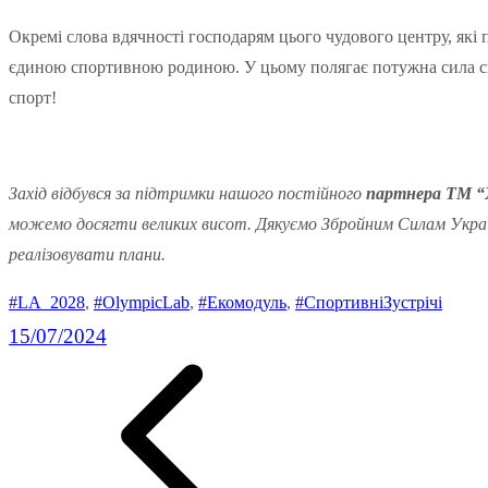
Окремі слова вдячності господарям цього чудового центру, які п
єдиною спортивною родиною. У цьому полягає потужна сила спор
спорт!
Захід відбувся за підтримки нашого постійного
партнера ТМ “
можемо досягти великих висот. Дякуємо Збройним Силам Украї
реалізовувати плани.
#LA_2028
, 
#OlympicLab
, 
#Екомодуль
, 
#СпортивніЗустрічі
15/07/2024