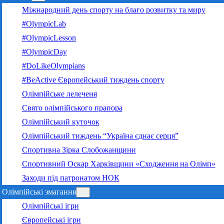
Міжнародний день спорту на благо розвитку та миру
#OlympicLab
#OlympicLesson
#OlympicDay
#DoLikeOlympians
#BeActive Європейський тиждень спорту
Олімпійське лелеченя
Свято олімпійського прапора
Олімпійський куточок
Олімпійський тиждень “Україна єднає серця”
Спортивна Зірка Слобожанщини
Спортивний Оскар Харківщини «Сходження на Олімп»
Заходи під патронатом НОК
Олімпійські змагання
Олімпійські ігри
Європейські ігри