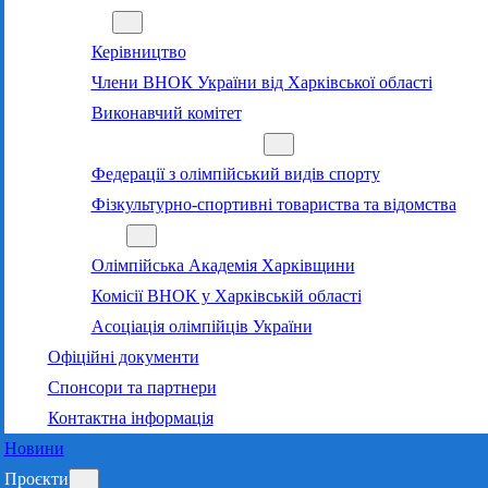
Команда
Керівництво
Члени ВНОК України від Харківської області
Виконавчий комітет
Суб’єкти олімпійського руху
Федерації з олімпійський видів спорту
Фізкультурно-спортивні товариства та відомства
Структура
Олімпійська Академія Харківщини
Комісії ВНОК у Харківській області
Асоціація олімпійців України
Офіційні документи
Спонсори та партнери
Контактна інформація
Новини
Проєкти