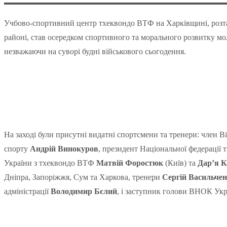
Учбово-спортивний центр тхеквондо ВТФ на Харківщині, розта
районі, став осередком спортивного та морального розвитку мо
незважаючи на суворі будні військового сьогодення.
На заході були присутні видатні спортсмени та тренери: член В
спорту
Андрій Винокуров
, президент Національної федераці
України з тхеквондо ВТФ
Матвій Форостюк
(Київ) та
Дар’я К
Дніпра, Запоріжжя, Сум та Харкова, тренери
Сергій Васильче
адміністрації
Володимир Бєлий
, і заступник голови ВНОК Укр