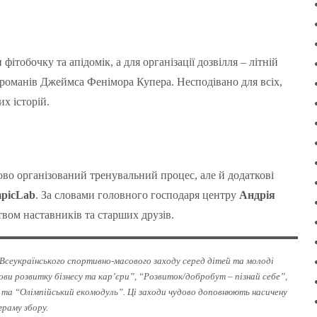
ітобочку та апідомік, а для організації дозвілля – літній
 романів Джеймса Фенімора Купера. Несподівано для всіх,
х історій.
во організований тренувальний процес, але й додаткові
picLab
. За словами головного господаря центру
Андрія
твом наставників та старших друзів.
 Всеукраїнського спортивно-масового заходу серед дітей та молоді
ви розвитку бізнесу та кар’єри”, “Розвиток/добробут – пізнай себе”,
” та “Олімпійський екомодуль”. Ці заходи чудово доповнюють насичену
раму збору.