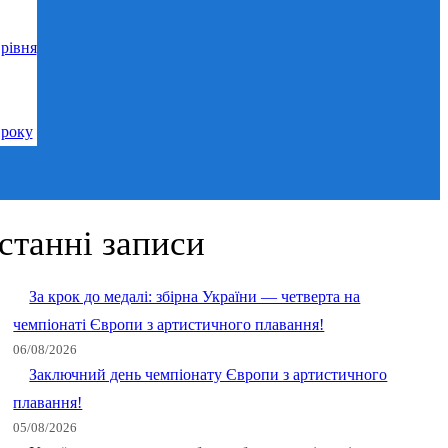
рівня
 року
станні записи
За крок до медалі: збірна України — четверта на
чемпіонаті Європи з артистичного плавання!
06/08/2026
Заключний день чемпіонату Європи з артистичного
плавання!
05/08/2026