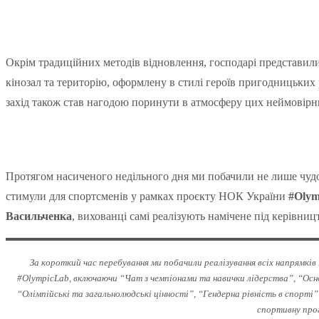
Окрім традиційних методів відновлення, господарі представили ф
кінозал та територію, оформлену в стилі героїв пригодницьких
захід також став нагодою поринути в атмосферу цих неймовірни
Протягом насиченого недільного дня ми побачили не лише чудо
стимули для спортсменів у рамках проєкту НОК України
#Olym
Васильченка
, вихованці самі реалізують намічене під керівниц
За короткий час перебування ми побачили реалізування всіх напрямків
#OlympicLab, включаючи “Чат з чемпіонами та навички лідерства”, “Осно
“Олімпійські та загальнолюдські цінності”, “Гендерна рівність в спорті
спортивну прог