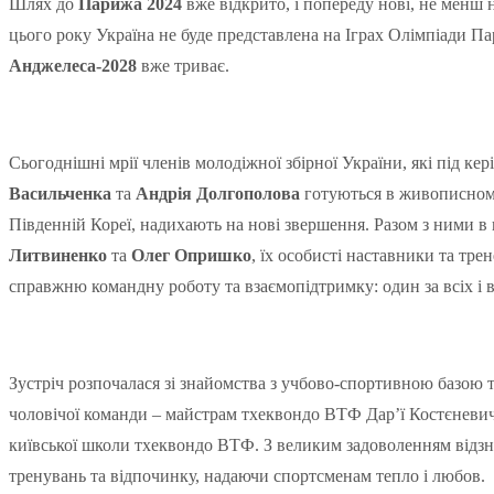
Шлях до
Парижа 2024
вже відкрито, і попереду нові, не менш
цього року Україна не буде представлена на Іграх Олімпіади П
Анджелеса-2028
вже триває.
Сьогоднішні мрії членів молодіжної збірної України, які під к
Васильченка
та
Андрія Долгополова
готуються в живописному
Південній Кореї, надихають на нові звершення. Разом з ними 
Литвиненко
та
Олег Опришко
, їх особисті наставники та тр
справжню командну роботу та взаємопідтримку: один за всіх і вс
Зустріч розпочалася зі знайомства з учбово-спортивною базою
чоловічої команди – майстрам тхеквондо ВТФ Дар’ї Костєневич
київської школи тхеквондо ВТФ. З великим задоволенням відзна
тренувань та відпочинку, надаючи спортсменам тепло і любов.