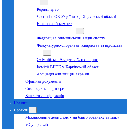
Команда
Керівництво
Члени ВНОК України від Харківської області
Виконавчий комітет
Суб’єкти олімпійського руху
Федерації з олімпійський видів спорту
Фізкультурно-спортивні товариства та відомства
Структура
Олімпійська Академія Харківщини
Комісії ВНОК у Харківській області
Асоціація олімпійців України
Офіційні документи
Спонсори та партнери
Контактна інформація
Новини
Проєкти
Міжнародний день спорту на благо розвитку та миру
#OlympicLab