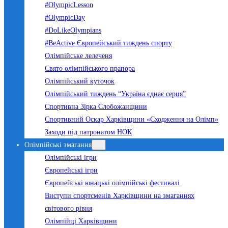
#OlympicLesson
#OlympicDay
#DoLikeOlympians
#BeActive Європейський тиждень спорту
Олімпійське лелеченя
Свято олімпійського прапора
Олімпійський куточок
Олімпійський тиждень “Україна єднає серця”
Спортивна Зірка Слобожанщини
Спортивний Оскар Харківщини «Сходження на Олімп»
Заходи під патронатом НОК
Олімпійські змагання
Олімпійські ігри
Європейські ігри
Європейські юнацькі олімпійські фестивалі
Виступи спортсменів Харківщини на змаганнях
світового рівня
Олімпійці Харківщини