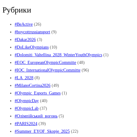
Рубрики
#BeActive
(26)
#boycottrussiansport
(9)
#Dakar2026
(3)
#DoLikeOlympians
(10)
#Dolomiti_Valtellina_2028_WinterYouthOlympics
(1)
#EOC_EuropeanOlympicCommitte
(48)
#IOC_InternationalOlympicCommitte
(96)
#LA_2028
(8)
#MilanoCortina2026
(49)
#Olympic_Esports_Games
(1)
#OlympicDay
(40)
#OlympicLab
(37)
#Oлімпійський_вогонь
(5)
#PARIS2024
(39)
#Summer_EYOF_Skopje_2025
(22)