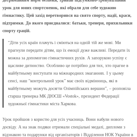
дотриманням норм безпеки, тривав підсумково-тренувальний
урок для юних спортсменок, які обрали для себе художню
гімнастику. Цей захід перетворився на свято спорту, надії, краси,
підтримки. До якого приєдналися: батьки, тренери, прихильники
спорту грацій.
“Діти усіх країн плачуть і сміються на одній тій же мові. Ми
прагнули передати дітям, що їх емоції дуже важливі. Передати їх
можна за допомогою гімнастичних рухів. А запорукою успіху є
щасливе дитинство. Особливо це потрібно для тих, хто прагне в
майбутньому виступати на міжнародних змаганнях. І у цьому
сенсі, наш “контрольний урок” має своїх відмінниць, які в
майбутньому можуть досягти Олімпійських вершин”, – розповіла
старша тренерка МК ДЮСШ «Vostok», президент Федерації
художньої гімнастики міста Харкова.
Урок пройшов з користю для усіх учасниць. Вони набули нового
досвіду. А на знак подяки отримали спеціальні медалі, дипломи з
відзнакою та подарунки від організаторів і Відділення НОК України в