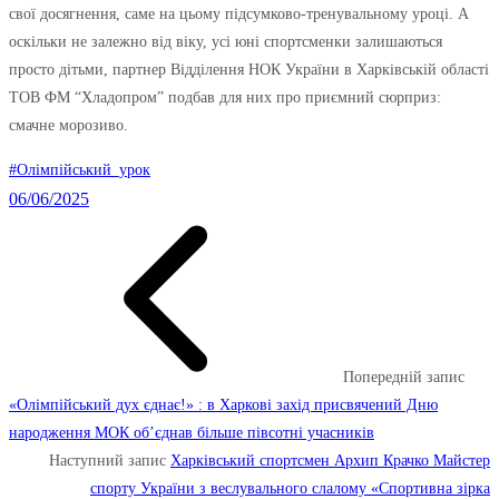
свої досягнення, саме на цьому підсумково-тренувальному уроці. А
оскільки не залежно від віку, усі юні спортсменки залишаються
просто дітьми, партнер Відділення НОК України в Харківській області
ТОВ ФМ “Хладопром” подбав для них про приємний сюрприз:
смачне морозиво.
#Олімпійський_урок
06/06/2025
Попередній запис
«Олімпійський дух єднає!» : в Харкові захід присвячений Дню
народження МОК об’єднав більше півсотні учасників
Наступний запис
Харківський спортсмен Архип Крачко Майстер
спорту України з веслувального слалому «Спортивна зірка