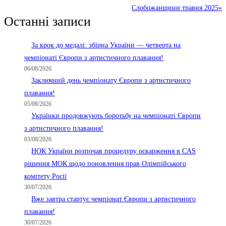
Слобожанщини травня 2025»
Останні записи
За крок до медалі: збірна України — четверта на
чемпіонаті Європи з артистичного плавання!
06/08/2026
Заключний день чемпіонату Європи з артистичного
плавання!
05/08/2026
Українки продовжують боротьбу на чемпіонаті Європи
з артистичного плавання!
03/08/2026
НОК України розпочав процедуру оскарження в CAS
рішення МОК щодо поновлення прав Олімпійського
комітету Росії
30/07/2026
Вже завтра стартує чемпіонат Європи з артистичного
плавання!
30/07/2026