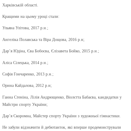
Харківській області.
Кращими на цьому уроці стали:
Ульяна Улітова, 2017 р.н.;
Ангеліка Полавська та Віра Дощова, 2016 р.н;
Дар’я Юдіна, Єва Бобоєва, Єлізавета Бойко, 2015 р.н.;
Аліса Сілецька, 2014 р.н.;
Софія Гончаренко, 2013 р.н.;
Орина Кайдалова, 2012 р.н;
Ганна Стеніна, Лілія Андрющенко, Віолєтта Бабаєва, кандидатки у
Майстри спорту України;
Дар’я Скоромна, Майстер спорту України з художньої гімнастики.
Не забули відзначити й дебютанток, які вперше продемонстрували