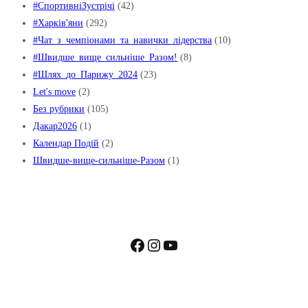
#СпортивніЗустрічі
(42)
#Харків'яни
(292)
#Чат_з_чемпіонами_та_навички_лідерства
(10)
#Швидше_вище_сильніше_Pазом!
(8)
#Шлях_до_Парижу_2024
(23)
Let's move
(2)
Без рубрики
(105)
Дакар2026
(1)
Календар Подій
(2)
Швидше-вище-сильніше-Разом
(1)
Facebook
Instagram
YouTube
Пошта: kharkivnoc@ukr.net