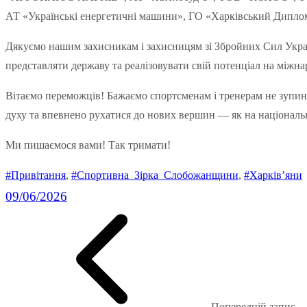
АТ «Українські енергетичні машини», ГО «Харківський Дипло
Дякуємо нашим захисникам і захисницям зі Збройних Сил Украї
представляти державу та реалізовувати свій потенціал на міжна
Вітаємо переможців! Бажаємо спортсменам і тренерам не зупиня
духу та впевнено рухатися до нових вершин — як на національни
Ми пишаємося вами! Так тримати!
#Привітання
, 
#Спортивна_Зірка_Слобожанщини
, 
#Харків’яни
09/06/2026
Попередній запис