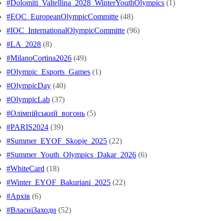
#Dolomiti_Valtellina_2028_WinterYouthOlympics
(1)
#EOC_EuropeanOlympicCommitte
(48)
#IOC_InternationalOlympicCommitte
(96)
#LA_2028
(8)
#MilanoCortina2026
(49)
#Olympic_Esports_Games
(1)
#OlympicDay
(40)
#OlympicLab
(37)
#Oлімпійський_вогонь
(5)
#PARIS2024
(39)
#Summer_EYOF_Skopje_2025
(22)
#Summer_Youth_Olympics_Dakar_2026
(6)
#WhiteCard
(18)
#Winter_EYOF_Bakuriani_2025
(22)
#Архів
(6)
#ВласніЗаходи
(52)