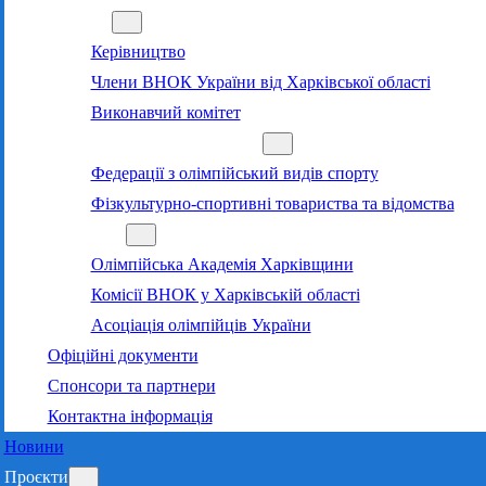
Команда
Керівництво
Члени ВНОК України від Харківської області
Виконавчий комітет
Суб’єкти олімпійського руху
Федерації з олімпійський видів спорту
Фізкультурно-спортивні товариства та відомства
Структура
Олімпійська Академія Харківщини
Комісії ВНОК у Харківській області
Асоціація олімпійців України
Офіційні документи
Спонсори та партнери
Контактна інформація
Новини
Проєкти