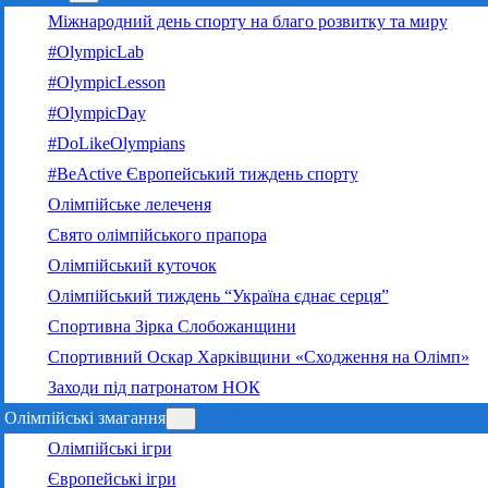
Міжнародний день спорту на благо розвитку та миру
#OlympicLab
#OlympicLesson
#OlympicDay
#DoLikeOlympians
#BeActive Європейський тиждень спорту
Олімпійське лелеченя
Свято олімпійського прапора
Олімпійський куточок
Олімпійський тиждень “Україна єднає серця”
Спортивна Зірка Слобожанщини
Спортивний Оскар Харківщини «Сходження на Олімп»
Заходи під патронатом НОК
Олімпійські змагання
Олімпійські ігри
Європейські ігри