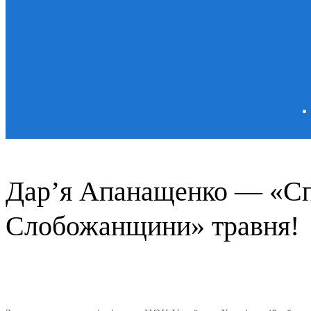
Дар’я Апанащенко — «Сп
Слобожанщини» травня!