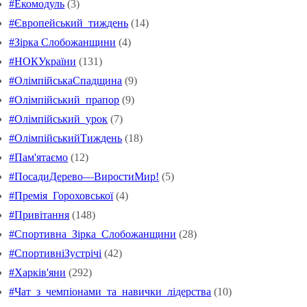
#Екомодуль
(3)
#Європейський_тиждень
(14)
#Зірка Слобожанщини
(4)
#НОКУкраїни
(131)
#ОлімпійськаСпадщина
(9)
#Олімпійський_прапор
(9)
#Олімпійський_урок
(7)
#ОлімпійськийТиждень
(18)
#Пам'ятаємо
(12)
#ПосадиДерево—ВиростиМир!
(5)
#Премія_Гороховської
(4)
#Привітання
(148)
#Спортивна_Зірка_Слобожанщини
(28)
#СпортивніЗустрічі
(42)
#Харків'яни
(292)
#Чат_з_чемпіонами_та_навички_лідерства
(10)