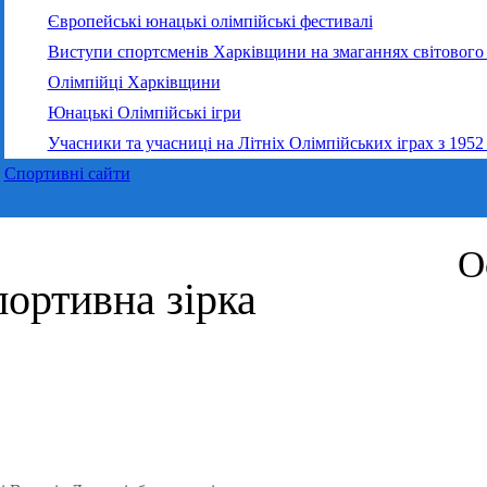
Європейські юнацькі олімпійські фестивалі
Виступи спортсменів Харківщини на змаганнях світового 
Олімпійці Харківщини
Юнацькі Олімпійські ігри
Учасники та учасниці на Літніх Олімпійських іграх з 1952
Спортивні сайти
О
ортивна зірка