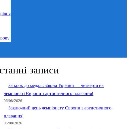
рівня
 року
станні записи
За крок до медалі: збірна України — четверта на
чемпіонаті Європи з артистичного плавання!
06/08/2026
Заключний день чемпіонату Європи з артистичного
плавання!
05/08/2026