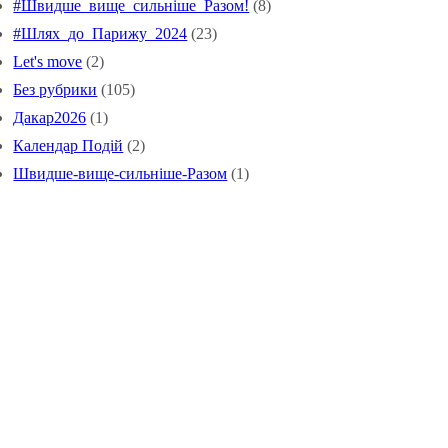
#Швидше_вище_сильніше_Pазом!
(8)
#Шлях_до_Парижу_2024
(23)
Let's move
(2)
Без рубрики
(105)
Дакар2026
(1)
Календар Подій
(2)
Швидше-вище-сильніше-Разом
(1)