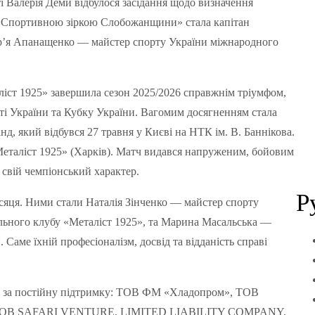
і Валерія Деми відбулося засідання щодо визначення
 «Спортивною зіркою Слобожанщини» стала капітан
ар’я Апанащенко — майстер спорту України міжнародного
іст 1925» завершила сезон 2025/2026 справжнім тріумфом,
 України та Кубку України. Вагомим досягненням стала
д, який відбувся 27 травня у Києві на НТК ім. В. Баннікова.
Металіст 1925» (Харків). Матч видався напруженим, бойовим
свій чемпіонський характер.
Р
місяця. Ними стали Наталія Зінченко — майстер спорту
льного клубу «Металіст 1925», та Марина Масальська —
Саме їхній професіоналізм, досвід та відданість справі
 за постійну підтримку: ТОВ ФМ «Хладопром», ТОВ
ТОВ SAFARI VENTURE, LIMITED LIABILITY COMPANY,