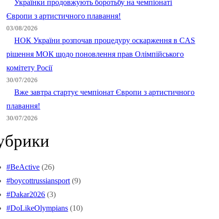
Українки продовжують боротьбу на чемпіонаті
Європи з артистичного плавання!
03/08/2026
НОК України розпочав процедуру оскарження в CAS
рішення МОК щодо поновлення прав Олімпійського
комітету Росії
30/07/2026
Вже завтра стартує чемпіонат Європи з артистичного
плавання!
30/07/2026
убрики
#BeActive
(26)
#boycottrussiansport
(9)
#Dakar2026
(3)
#DoLikeOlympians
(10)