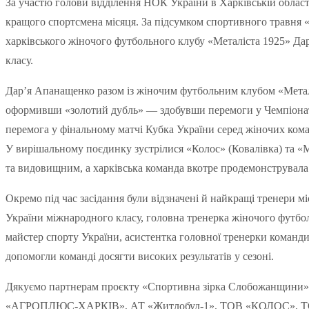
За участю голови відділення НОК України в Харківській област
кращого спортсмена місяця. За підсумком спортивного травня
харківського жіночого футбольного клубу «Металіста 1925» Д
класу.
Дар’я Апанащенко разом із жіночим футбольним клубом «Метал
оформивши «золотий дубль» — здобувши перемоги у Чемпіонаті
перемога у фінальному матчі Кубка України серед жіночих коман
У вирішальному поєдинку зустрілися «Колос» (Ковалівка) та «
та видовищним, а харківська команда вкотре продемонструвала 
Окремо під час засідання були відзначені й найкращі тренери 
України міжнародного класу, головна тренерка жіночого футбо
майстер спорту України, асистентка головної тренерки команди. 
допомогли команді досягти високих результатів у сезоні.
Дякуємо партнерам проєкту «Спортивна зірка Слобожанщини»
«АГРОПЛЮС-ХАРКІВ», АТ «Житлобуд-1», ТОВ «КОЛОС», 