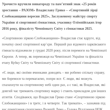
Урочисто вручили винагороду та пам’ятний знак «25 років
зростання – РАЗОМ» Владиславу Грико – «Спортивній зірці
Слобожанщини вересня 2025», Заслуженому майстру спорту
України зі спортивної гімнастики, учаснику Олімпійських ігор
2016 року, фіналісту Чемпіонату Світу з гімнастики 2025.
«Спортивною зіркою Слобожанщини» Владислав стає вдруге, від
початку своєї спортивної кар’єри. Перший раз відомого харківського
гімнаста відзначили у грудні 2020 року, після перемоги на Чемпіонаті
Європи. А тепер, як переможця на Чемпіонаті України та фіналіста
етапу Кубку Світу та Чемпіонату Світу зі спортивної гімнастики.
«Є люди, які своїми вчинками доводять – ми робимо спільну справу,
ми боремося та перемагаємо, попри все. Є люди, які можуть
спалахнути на спортивному небі один раз, а є такі, як Владислав, які
довгий час тримають спортивну марку і стають прикладом для інших
атлетів. Сподіваюся, що Владислав Грико стане «Спортивною зіркою
Слобожанщини» і в третє, і в четверте. Так тримати», – зазначив під
час привітання спортсмена Валерій Дема – Голова Відділення НОК