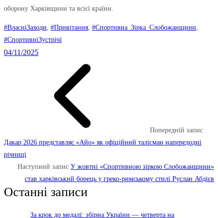
оборону Харківщини та всієї країни.
#ВласніЗаходи
, 
#Привітання
, 
#Спортивна_Зірка_Слобожанщини
, 
#СпортивніЗустрічі
04/11/2025
Попередній запис
Дакар 2026 представляє «Айо» як офіційний талісман напередодні
річниці
Наступний запис
У жовтні «Спортивною зіркою Слобожанщини»
став харківський борець у греко-римському стилі Руслан Абдієв
Останні записи
За крок до медалі: збірна України — четверта на