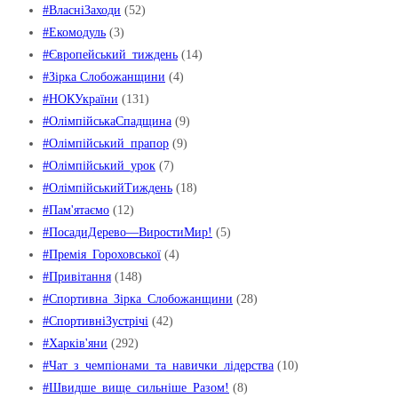
#ВласніЗаходи
(52)
#Екомодуль
(3)
#Європейський_тиждень
(14)
#Зірка Слобожанщини
(4)
#НОКУкраїни
(131)
#ОлімпійськаСпадщина
(9)
#Олімпійський_прапор
(9)
#Олімпійський_урок
(7)
#ОлімпійськийТиждень
(18)
#Пам'ятаємо
(12)
#ПосадиДерево—ВиростиМир!
(5)
#Премія_Гороховської
(4)
#Привітання
(148)
#Спортивна_Зірка_Слобожанщини
(28)
#СпортивніЗустрічі
(42)
#Харків'яни
(292)
#Чат_з_чемпіонами_та_навички_лідерства
(10)
#Швидше_вище_сильніше_Pазом!
(8)